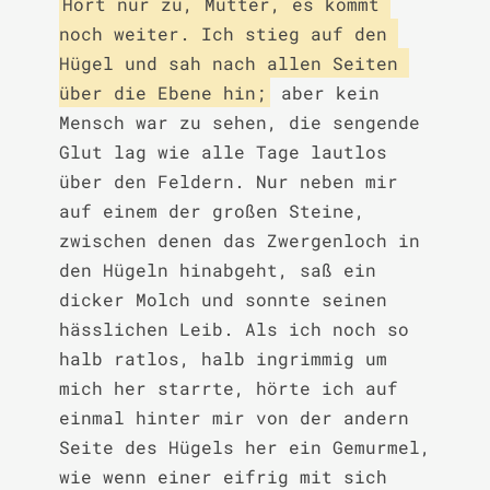
Hört nur zu, Mutter, es kommt 
noch weiter. Ich stieg auf den 
Hügel und sah nach allen Seiten 
über die Ebene hin;
 aber kein 
Mensch war zu sehen, die sengende 
Glut lag wie alle Tage lautlos 
über den Feldern. Nur neben mir 
auf einem der großen Steine, 
zwischen denen das Zwergenloch in 
den Hügeln hinabgeht, saß ein 
dicker Molch und sonnte seinen 
hässlichen Leib. Als ich noch so 
halb ratlos, halb ingrimmig um 
mich her starrte, hörte ich auf 
einmal hinter mir von der andern 
Seite des Hügels her ein Gemurmel, 
wie wenn einer eifrig mit sich 