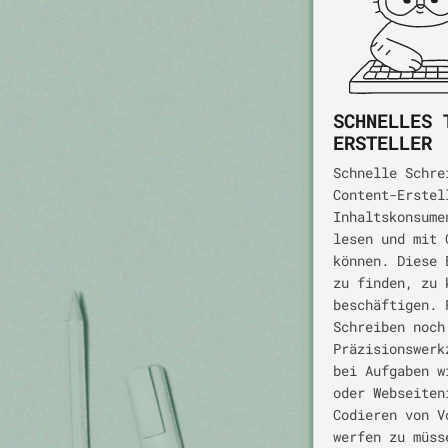
SCHNELLES 
ERSTELLER
Schnelle Schre
Content-Erstel
Inhaltskonsume
lesen und mit 
können. Diese 
zu finden, zu 
beschäftigen. 
Schreiben noch
Präzisionswerk
bei Aufgaben w
oder Webseiten
Codieren von V
werfen zu müss