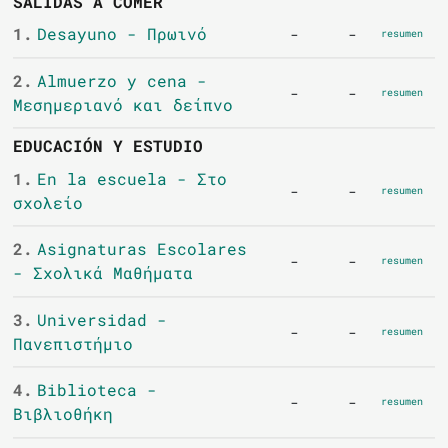
SALIDAS A COMER
1.
Desayuno - Πρωινό
-
-
resumen
2.
Almuerzo y cena -
-
-
resumen
Μεσημεριανό και δείπνο
EDUCACIÓN Y ESTUDIO
1.
En la escuela - Στο
-
-
resumen
σχολείο
2.
Asignaturas Escolares
-
-
resumen
- Σχολικά Μαθήματα
3.
Universidad -
-
-
resumen
Πανεπιστήμιο
4.
Biblioteca -
-
-
resumen
Βιβλιοθήκη