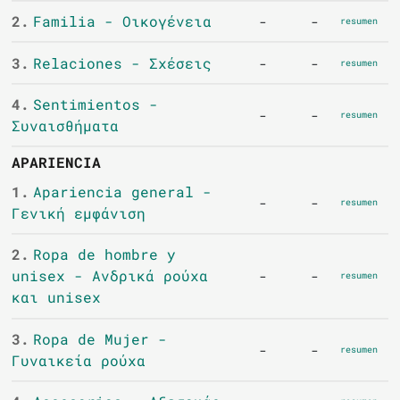
2.
Familia - Οικογένεια
-
-
resumen
3.
Relaciones - Σχέσεις
-
-
resumen
4.
Sentimientos -
-
-
resumen
Συναισθήματα
APARIENCIA
1.
Apariencia general -
-
-
resumen
Γενική εμφάνιση
2.
Ropa de hombre y
unisex - Ανδρικά ρούχα
-
-
resumen
και unisex
3.
Ropa de Mujer -
-
-
resumen
Γυναικεία ρούχα