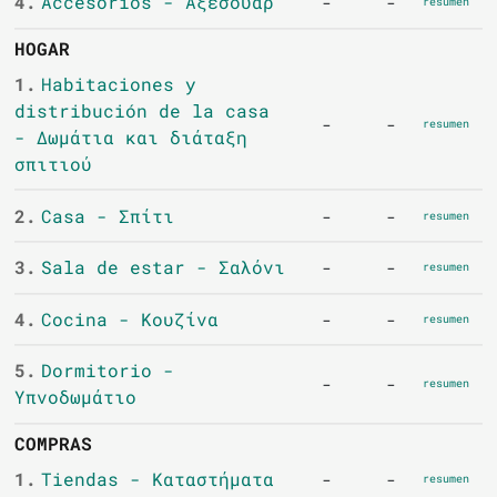
4.
Accesorios - Αξεσουάρ
-
-
resumen
HOGAR
1.
Habitaciones y
distribución de la casa
-
-
resumen
- Δωμάτια και διάταξη
σπιτιού
2.
Casa - Σπίτι
-
-
resumen
3.
Sala de estar - Σαλόνι
-
-
resumen
4.
Cocina - Κουζίνα
-
-
resumen
5.
Dormitorio -
-
-
resumen
Υπνοδωμάτιο
COMPRAS
1.
Tiendas - Καταστήματα
-
-
resumen