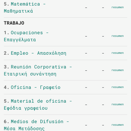
5.
Matemática -
-
-
resumen
Μαθηματικά
TRABAJO
1.
Ocupaciones -
-
-
resumen
Επαγγέλματα
2.
Empleo - Απασχόληση
-
-
resumen
3.
Reunión Corporativa -
-
-
resumen
Εταιρική συνάντηση
4.
Oficina - Γραφείο
-
-
resumen
5.
Material de oficina -
-
-
resumen
Εφόδια γραφείου
6.
Medios de Difusión -
-
-
resumen
Μέσα Μετάδοσης