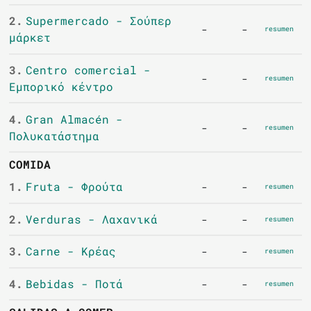
2.
Supermercado - Σούπερ
-
-
resumen
μάρκετ
3.
Centro comercial -
-
-
resumen
Εμπορικό κέντρο
4.
Gran Almacén -
-
-
resumen
Πολυκατάστημα
COMIDA
1.
Fruta - Φρούτα
-
-
resumen
2.
Verduras - Λαχανικά
-
-
resumen
3.
Carne - Κρέας
-
-
resumen
4.
Bebidas - Ποτά
-
-
resumen