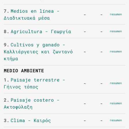
7.
Medios en línea -
-
-
resumen
Διαδικτυακά μέσα
8.
Agricultura - Γεωργία
-
-
resumen
9.
Cultivos y ganado -
Καλλιέργειες και ζωντανό
-
-
resumen
κτήμα
MEDIO AMBIENTE
1.
Paisaje terrestre -
-
-
resumen
Γήινος τόπος
2.
Paisaje costero -
-
-
resumen
Ακτοφύλαξη
3.
Clima - Καιρός
-
-
resumen