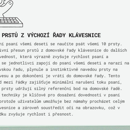
 PRSTŮ Z VÝCHOZÍ ŘADY KLÁVESNICE
ní psaní všemi deseti se naučíte psát všemi 10 prsty.
ivní přesun prstů z domovské řady klávesnice do dalších
vednost, která výrazně zvyšuje rychlost psaní a
 se jednotlivci zapojí do psaní všemi deseti a narazí na
vskou řadu, plynule a instinktivně navedou prsty na
vesu a po dokončení je vrátí do domovské řady. Tento
d mezi řádky zajišťuje minimální narušení toku psaní,
 prsty udržují silný referenční bod na domovské řadě.
 techniky je klíčové pro dosažení dovedností v psaní
protože uživatelům umožňuje bez námahy procházet celým
vesnice a zároveň soustředit oči na obrazovku, což v
dku zvyšuje rychlost i přesnost.