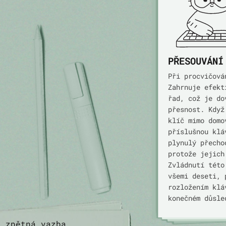
PŘESOUVÁNÍ
Při procvičová
Zahrnuje efekt
řad, což je do
přesnost. Když
klíč mimo domo
příslušnou klá
plynulý přecho
protože jejich
Zvládnutí této
všemi deseti, 
rozložením klá
konečném důsle
zpětná vazba