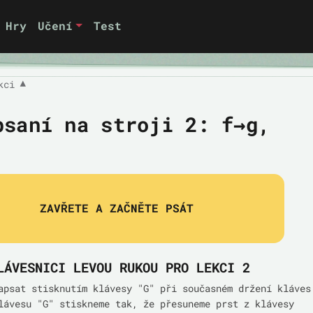
Hry
Učení
Test
kci
▼
psaní na stroji 2:
f→g,
ZAVŘETE A ZAČNĚTE PSÁT
LÁVESNICI LEVOU RUKOU PRO LEKCI 2
apsat stisknutím klávesy "G" při současném držení kláves
lávesu "G" stiskneme tak, že přesuneme prst z klávesy