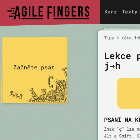
Kurz
Texty
Tipy k této le
Lekce 
j→h
Začněte psát
PSANÍ NA K
Znak "g" lze n
Alt a Shift. K