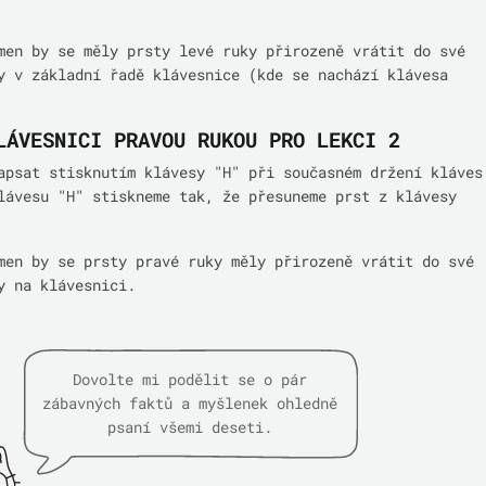
men by se měly prsty levé ruky přirozeně vrátit do své
y v základní řadě klávesnice (kde se nachází klávesa
LÁVESNICI PRAVOU RUKOU PRO LEKCI 2
apsat stisknutím klávesy "H" při současném držení kláves
lávesu "H" stiskneme tak, že přesuneme prst z klávesy
men by se prsty pravé ruky měly přirozeně vrátit do své
y na klávesnici.
Dovolte mi podělit se o pár
zábavných faktů a myšlenek ohledně
psaní všemi deseti.