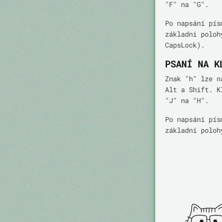
"F" na "G".
Po napsání pís
základní poloh
CapsLock).
PSANÍ NA K
Znak "h" lze n
Alt a Shift. K
"J" na "H".
Po napsání pís
základní poloh