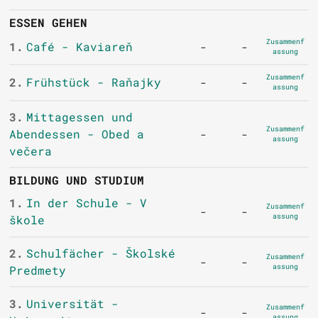
ESSEN GEHEN
Zusammenf
1.
Café - Kaviareň
-
-
assung
Zusammenf
2.
Frühstück - Raňajky
-
-
assung
3.
Mittagessen und
Zusammenf
Abendessen - Obed a
-
-
assung
večera
BILDUNG UND STUDIUM
1.
In der Schule - V
Zusammenf
-
-
assung
škole
2.
Schulfächer - Školské
Zusammenf
-
-
assung
Predmety
3.
Universität -
Zusammenf
-
-
assung