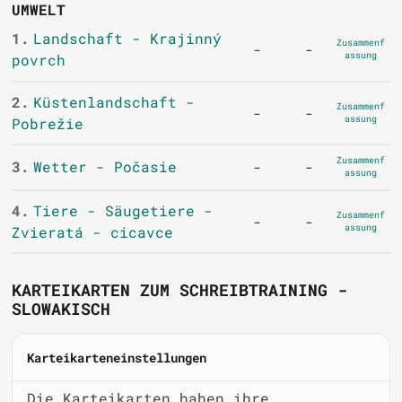
UMWELT
1.
Landschaft - Krajinný
Zusammenf
-
-
assung
povrch
2.
Küstenlandschaft -
Zusammenf
-
-
assung
Pobrežie
Zusammenf
3.
Wetter - Počasie
-
-
assung
4.
Tiere - Säugetiere -
Zusammenf
-
-
assung
Zvieratá - cicavce
KARTEIKARTEN ZUM SCHREIBTRAINING -
SLOWAKISCH
Karteikarteneinstellungen
Die Karteikarten haben ihre