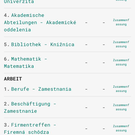
Univerzita
4.
Akademische
Zusammenf
Abteilungen - Akademické
-
-
assung
oddelenia
Zusammenf
5.
Bibliothek - Knižnica
-
-
assung
6.
Mathematik -
Zusammenf
-
-
assung
Matematika
ARBEIT
Zusammenf
1.
Berufe - Zamestnania
-
-
assung
2.
Beschäftigung -
Zusammenf
-
-
assung
Zamestnanie
3.
Firmentreffen -
Zusammenf
-
-
assung
Firemná schôdza