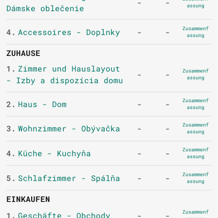
-
-
assung
Dámske oblečenie
Zusammenf
4.
Accessoires - Doplnky
-
-
assung
ZUHAUSE
1.
Zimmer und Hauslayout
Zusammenf
-
-
assung
- Izby a dispozícia domu
Zusammenf
2.
Haus - Dom
-
-
assung
Zusammenf
3.
Wohnzimmer - Obývačka
-
-
assung
Zusammenf
4.
Küche - Kuchyňa
-
-
assung
Zusammenf
5.
Schlafzimmer - Spálňa
-
-
assung
EINKAUFEN
Zusammenf
1.
Geschäfte - Obchody
-
-