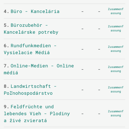
Zusammenf
4.
Büro - Kancelária
-
-
assung
5.
Bürozubehör -
Zusammenf
-
-
assung
Kancelárske potreby
6.
Rundfunkmedien -
Zusammenf
-
-
assung
Vysielacie Médiá
7.
Online-Medien - Online
Zusammenf
-
-
assung
médiá
8.
Landwirtschaft -
Zusammenf
-
-
assung
Poľnohospodárstvo
9.
Feldfrüchte und
Zusammenf
lebendes Vieh - Plodiny
-
-
assung
a živé zvieratá