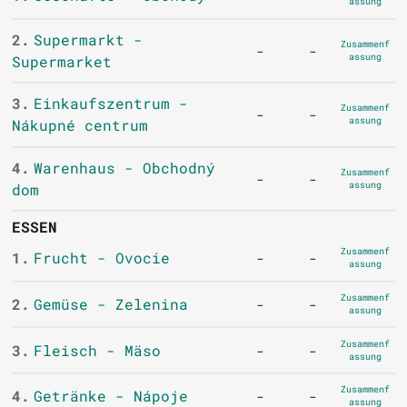
assung
2.
Supermarkt -
Zusammenf
-
-
assung
Supermarket
3.
Einkaufszentrum -
Zusammenf
-
-
assung
Nákupné centrum
4.
Warenhaus - Obchodný
Zusammenf
-
-
assung
dom
ESSEN
Zusammenf
1.
Frucht - Ovocie
-
-
assung
Zusammenf
2.
Gemüse - Zelenina
-
-
assung
Zusammenf
3.
Fleisch - Mäso
-
-
assung
Zusammenf
4.
Getränke - Nápoje
-
-
assung