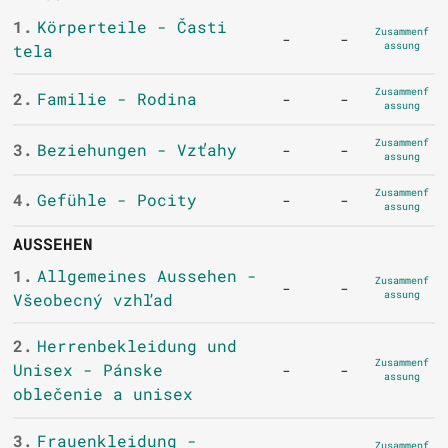
1.
Körperteile - Časti
Zusammenf
-
-
assung
tela
Zusammenf
2.
Familie - Rodina
-
-
assung
Zusammenf
3.
Beziehungen - Vzťahy
-
-
assung
Zusammenf
4.
Gefühle - Pocity
-
-
assung
AUSSEHEN
1.
Allgemeines Aussehen -
Zusammenf
-
-
assung
Všeobecný vzhľad
2.
Herrenbekleidung und
Zusammenf
Unisex - Pánske
-
-
assung
oblečenie a unisex
3.
Frauenkleidung -
Zusammenf