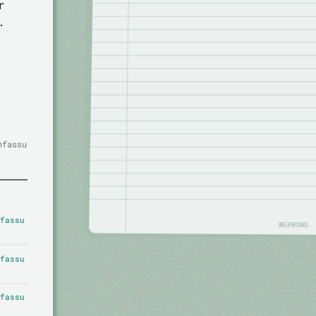
r
.
nfassu
fassu
WERBUNG
fassu
fassu