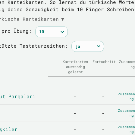
en Karteikarten. So lernst du türkische Wörte
ig deine Genauigkeit beim 10 Finger Schreiben
rkische Karteikarten
▼
 pro Übung:
tützte Tastaturzeichen:
Karteikarten
Fortschritt
Zusamme
auswendig
ng
gelernt
Zusammen
ut Parçaları
-
-
ng
Zusammen
-
-
ng
Zusammen
şkiler
-
-
ng