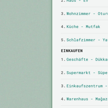
2.
Haus - Ev
3.
Wohnzimmer - Otur
4.
Küche - Mutfak
5.
Schlafzimmer - Ya
EINKAUFEN
1.
Geschäfte - Dükka
2.
Supermarkt - Süpe
3.
Einkaufszentrum -
4.
Warenhaus - Mağaz