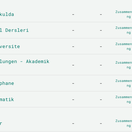
Zusammen
kulda
-
-
ng
Zusammen
l Dersleri
-
-
ng
Zusammen
versite
-
-
ng
lungen - Akademik
Zusammen
-
-
ng
Zusammen
phane
-
-
ng
Zusammen
matik
-
-
ng
Zusammen
r
-
-
ng