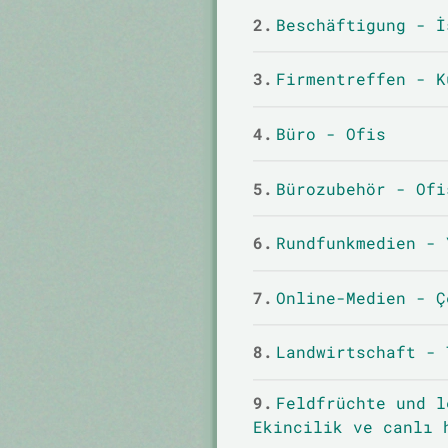
2.
Beschäftigung - İ
3.
Firmentreffen - K
4.
Büro - Ofis
5.
Bürozubehör - Ofi
6.
Rundfunkmedien - 
7.
Online-Medien - Ç
8.
Landwirtschaft - 
9.
Feldfrüchte und l
Ekincilik ve canlı 