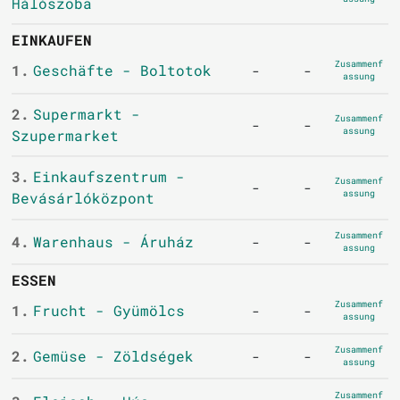
Hálószoba
EINKAUFEN
Zusammenf
1.
Geschäfte - Boltotok
-
-
assung
2.
Supermarkt -
Zusammenf
-
-
assung
Szupermarket
3.
Einkaufszentrum -
Zusammenf
-
-
assung
Bevásárlóközpont
Zusammenf
4.
Warenhaus - Áruház
-
-
assung
ESSEN
Zusammenf
1.
Frucht - Gyümölcs
-
-
assung
Zusammenf
2.
Gemüse - Zöldségek
-
-
assung
Zusammenf