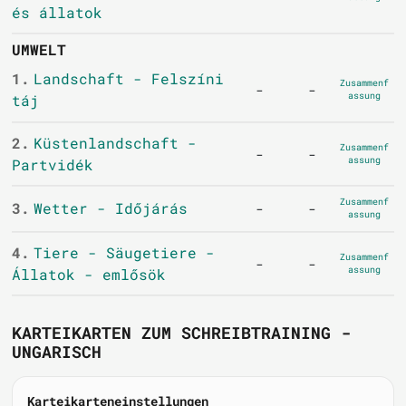
és állatok
UMWELT
1.
Landschaft - Felszíni
Zusammenf
-
-
assung
táj
2.
Küstenlandschaft -
Zusammenf
-
-
assung
Partvidék
Zusammenf
3.
Wetter - Időjárás
-
-
assung
4.
Tiere - Säugetiere -
Zusammenf
-
-
assung
Állatok - emlősök
KARTEIKARTEN ZUM SCHREIBTRAINING -
UNGARISCH
Karteikarteneinstellungen