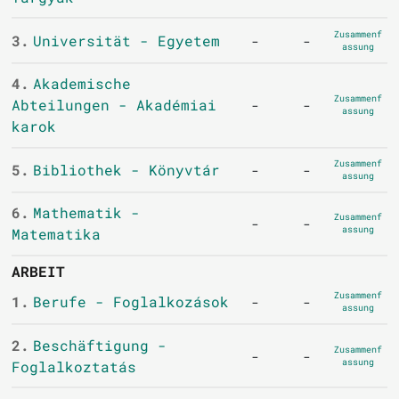
Zusammenf
3.
Universität - Egyetem
-
-
assung
4.
Akademische
Zusammenf
Abteilungen - Akadémiai
-
-
assung
karok
Zusammenf
5.
Bibliothek - Könyvtár
-
-
assung
6.
Mathematik -
Zusammenf
-
-
assung
Matematika
ARBEIT
Zusammenf
1.
Berufe - Foglalkozások
-
-
assung
2.
Beschäftigung -
Zusammenf
-
-
assung
Foglalkoztatás