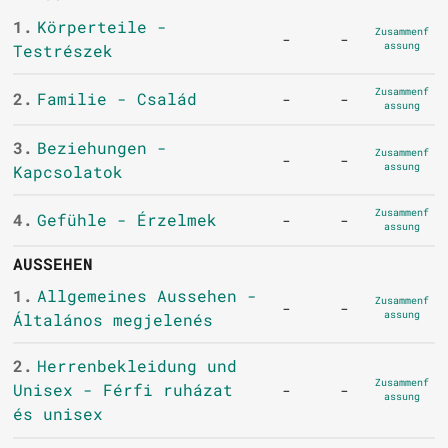
1.
Körperteile -
Zusammenf
-
-
assung
Testrészek
Zusammenf
2.
Familie - Család
-
-
assung
3.
Beziehungen -
Zusammenf
-
-
assung
Kapcsolatok
Zusammenf
4.
Gefühle - Érzelmek
-
-
assung
AUSSEHEN
1.
Allgemeines Aussehen -
Zusammenf
-
-
assung
Általános megjelenés
2.
Herrenbekleidung und
Zusammenf
Unisex - Férfi ruházat
-
-
assung
és unisex