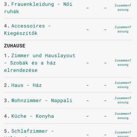
3.
Frauenkleidung - Női
Zusammenf
-
-
assung
ruhák
4.
Accessoires -
Zusammenf
-
-
assung
Kiegészítők
ZUHAUSE
1.
Zimmer und Hauslayout
Zusammenf
- Szobák és a ház
-
-
assung
elrendezése
Zusammenf
2.
Haus - Ház
-
-
assung
Zusammenf
3.
Wohnzimmer - Nappali
-
-
assung
Zusammenf
4.
Küche - Konyha
-
-
assung
5.
Schlafzimmer -
Zusammenf
-
-
assung