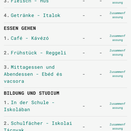
3.
Fleisch - Hús
-
-
assung
Zusammenf
4.
Getränke - Italok
-
-
assung
ESSEN GEHEN
Zusammenf
1.
Café - Kávézó
-
-
assung
Zusammenf
2.
Frühstück - Reggeli
-
-
assung
3.
Mittagessen und
Zusammenf
Abendessen - Ebéd és
-
-
assung
vacsora
BILDUNG UND STUDIUM
1.
In der Schule -
Zusammenf
-
-
assung
Iskolában
2.
Schulfächer - Iskolai
Zusammenf
-
-
assung
Tárgyak