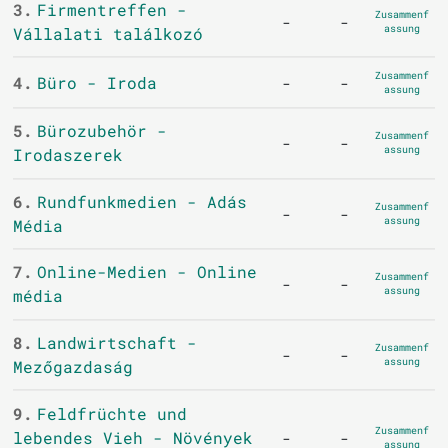
3.
Firmentreffen -
Zusammenf
-
-
assung
Vállalati találkozó
Zusammenf
4.
Büro - Iroda
-
-
assung
5.
Bürozubehör -
Zusammenf
-
-
assung
Irodaszerek
6.
Rundfunkmedien - Adás
Zusammenf
-
-
assung
Média
7.
Online-Medien - Online
Zusammenf
-
-
assung
média
8.
Landwirtschaft -
Zusammenf
-
-
assung
Mezőgazdaság
9.
Feldfrüchte und
Zusammenf
lebendes Vieh - Növények
-
-
assung