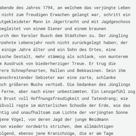
abende des Jahres 1794, an welchem das verjüngte Leben 
 nicht zum freudigen Erwachen gelangt war, schritt ein 
utgekleideter Mann in Jägertracht und mit Jagdgeschoss 
begleitet von einem Diener und einem braunen 
urch den Vareler Busch dem Städtchen zu. Der Jüngling 
nzehnte Lebensjahr noch nicht zurückgelegt haben; der 
 einige Jahre älter und ein Sohn des Ortes, eine 
ische Gestalt, mehr stämmig als schlank, von munterem 
m Ausdruck von biederherziger Treue. Er trug die 
rere Schnepfenarten, Rallen und Bekkasinen. Sein ihm 
anschreitender Gebieter war eine zarte, schlanke 
och größeren Wuchs verhieß. Die Gedanken des Jünglings 
 Ferne, aber nach einer unbestimmten. Ein Lenzgefühl zog 
e Brust voll Hoffnungsfreudigkeit und Tatendrang; wie 
ißvoll regte im mütterlichen Schooße der Erde, wie das 
htig und unaufhaltsam zum Lichte der verjüngten Sonne 
jene Vögel, von deren Jagd der junge Weidmann 
hon wieder nordwärts strichen, dem allmächtigen 
olgend, ebenso jene Kranichzüge, die er am Tage 