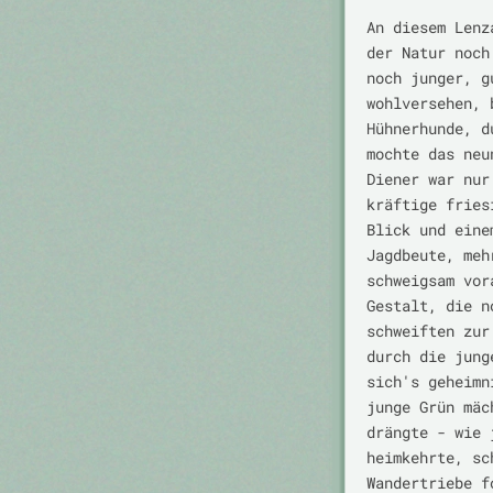
An diesem Lenz
der Natur noch
noch junger, g
wohlversehen, 
Hühnerhunde, d
mochte das neu
Diener war nur
kräftige fries
Blick und eine
Jagdbeute, meh
schweigsam vor
Gestalt, die n
schweiften zur
durch die jung
sich's geheimn
junge Grün mäc
drängte - wie 
heimkehrte, sc
Wandertriebe f