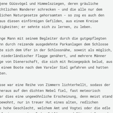
jene Güüsvögel und Himmelsziegen, deren gräuliche 
chtlichen Wanderer schrecken - und die alle nur dem 
lichen Naturgesetze gehorsamten - so zog es auch den 
aus diesen einförmigen Gefilden, aus einem Kreise 
tigkeiten; er sehnte sich zu lernen, zu leben.

nge Mann mit seinem Begleiter durch die gutgepflegten 
nn durch reizende ausgedehnte Parkanlagen dem Schlosse 
te sich dem Ufer in der Schlossnähe, soweit als möglich, 
 niederländischer Flagge genähert, und mehrere Männer 
ge von Dienerschaft, die sich mit Reisegepäck belud, aus 
 einem Boote nach dem Vareler Siel gefahren und hatten 
en.

sse war eine Reihe von Zimmern lichterhellt, sodass der 
heraus auf den dichten Nebel fiel, fast meteorisch 
ar dies eine ungewöhnliche Erscheinung, denn meist stand 
bewohnt, nur in treuer Hut eines alten, redlichen 
s hohe Geschlecht, welchem Amt und Vogtei oder die edle 