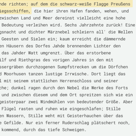
nde richten; auf dem die schwarz-weiße Flagge Preußens 
iegsschiffen,
 die hier ihren Hafen fanden, wehen, und 
zwischen Land und Meer dereinst vielleicht eine hohe 
 Bedeutung verleihen wird. Sechs Jahrzehnte zurück! Eine 
gsnacht und dichter Märznebel schleiern all' die Wellen 
 Geesten und Sielen ein; kaum erreicht die dämmernde 
en Häusern des Dorfes Jahde brennenden Lichter den 
 das Jahder Watt umgrenzt. Über das erstorbene 
ilf und Riethgras des vorigen Jahres in den mit 
ssergräben durchzogenen Sumpfstrecken um die Dörfchen 
d Moorhusen tanzen lustige Irrwische. Dort liegt das 
l mit seinem stattlichen Herrenschloss und seiner 
che; dunkel ragen durch den Nebel die Werke des Forts 
 und zwischen diesem und dem Ort spreitzen sich wie ein 
geisterpaar zwei Windmühlen von bedeutender Größe. Aber 
 Flügel rasten und ruhen wie eingeschlafen; Stille 
en Wassern, Stille weht mit Geisterhauchen über das 
e Gefilde. Nur ein ferner Ruderschlag plätschert noch, 
 kommend, durch das tiefe Schweigen.
