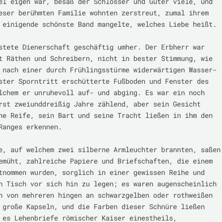
el eigen war, besaß der Schlösser und Güter viele, und 
eser berühmten Familie wohnten zerstreut, zumal ihrem 
 einigende schönste Band mangelte, welches Liebe heißt.

stete Dienerschaft geschäftig umher. Der Erbherr war 
t Räthen und Schreibern, nicht in bester Stimmung, wie 
 nach einer durch Frühlingsstürme widerwärtigen Wasser-
ster Sporntritt erschütterte Fußboden und Fenster des 
lchem er unruhevoll auf- und abging. Es war ein noch 
rst zweiunddreißig Jahre zählend, aber sein Gesicht 
he Reife, sein Bart und seine Tracht ließen in ihm den 
Ranges erkennen.

e, auf welchem zwei silberne Armleuchter brannten, saßen 
emüht, zahlreiche Papiere und Briefschaften, die einem 
tnommen wurden, sorglich in einer gewissen Reihe und 
n Tisch vor sich hin zu legen; es waren augenscheinlich 
n von mehreren hingen an schwarzgelben oder rothweißen 
 große Kapseln, und die Farben dieser Schnüre ließen 
 es Lehenbriefe römischer Kaiser einestheils, 