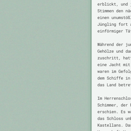
erblickt, und 
Stimmen den nä
einen unumstöß
Jüngling fort 
einförmiger Tä
Während der ju
Gehölze und da
zuschritt, hat
eine Jacht mit
waren im Gefol
dem Schiffe in
das Land betret
Im Herrenschlo
Schimmer, der 
erschien. Es w
das Schloss un
Kastellans. Da