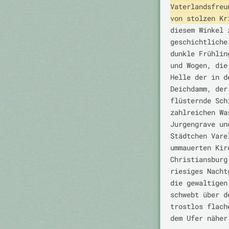
Vaterlandsfreu
von stolzen Kr
diesem Winkel 
geschichtliche
dunkle Frühlin
und Wogen, die
Helle der in d
Deichdamm, der
flüsternde Sch
zahlreichen Wa
Jurgengrave un
Städtchen Vare
ummauerten Kir
Christiansburg
riesiges Nacht
die gewaltigen
schwebt über d
trostlos flach
dem Ufer näher