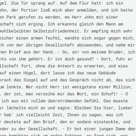
gel. Die Tür sprang auf. Auf dem Flur hatt' ich ein 
ehn, der Portier ließ mich aber anmelden, und ich hatte 
en Park gerufen zu werden, wo Herr John mit einer 
schaft sich erging. Ich erkannte gleich den Mann am 
wohlbeleibten Selbstzufriedenheit. Er empfing mich sehr 
eicher einen armen Teufel, wandte sich sogar gegen mich, 
ch von der übrigen Gesellschaft abzuwenden, und nahm mir 
nen Brief aus der Hand. - So, so! von meinem Bruder, ich 
hts von ihm gehört. Er ist doch gesund? - Dort, fuhr er 
llschaft fort, ohne die Antwort zu erwarten, und wies 
auf einen Hügel, dort lasse ich das neue Gebäude 
brach das Siegel auf und das Gespräch nicht ab, das sich 
um lenkte. Wer nicht Herr ist wenigstens einer Million, 
, der ist, man verzeihe mir das Wort, ein Schuft! - O 
 ich aus mit vollem überströmenden Gefühl. Das musste 
er lächelte mich an und sagte: Bleiben Sie hier, lieber 
r hab' ich vielleicht Zeit, Ihnen zu sagen, was ich 
r deutete auf den Brief, den er sodann einsteckte, und 
eder zu der Gesellschaft. - Er bot einer jungen Dame den 
ren bemühten sich um andre Schönen, es fand sich, was 