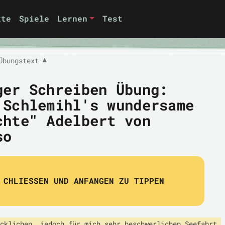
xte
Spiele
Lernen
Test
Übungstext
▼
ger Schreiben Übung:
 Schlemihl's wundersame
chte" Adelbert von
so
CHLIESSEN UND ANFANGEN ZU TIPPEN
cklichen, jedoch für mich sehr beschwerlichen Seefahrt 