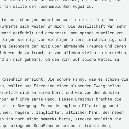
d man wallte dem rosenumblühten Hügel zu.

nterher, ohne jemandem beschwerlich zu fallen, denn 
kümmerte sich weiter um mich. Die Gesellschaft war sehr 
 ward getändelt und gescherzt, man sprach zuweilen von 
 Dingen wichtig, von wichtigen öfters leichtsinnig, und 
ing besonders der Witz über abwesende Freunde und deren 
Ich war da zu fremd, um von alledem vieles zu verstehen, 
nd in mich gekehrt, um den Sinn auf solche Rätsel zu 
 Rosenhain erreicht. Die schöne Fanny, wie es schien die 
es, wollte aus Eigensinn einen blühenden Zweig selbst 
erletzte sich an einem Dorn, und wie von den dunklen 
rpur auf ihre zarte Hand. Dieses Ereignis brachte die 
haft in Bewegung. Es wurde englisch Pflaster gesucht. 
ünner, hagerer, länglichter, ältlicher Mann, der neben 
en ich noch nicht bemerkt hatte, steckte sogleich die 
app anliegende Schoßtasche seines altfränkischen, 