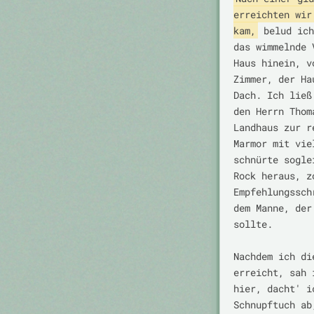
erreichten wir
kam,
 belud ich
das wimmelnde 
Haus hinein, v
Zimmer, der Ha
Dach. Ich ließ
den Herrn Thom
Landhaus zur r
Marmor mit vie
schnürte sogle
Rock heraus, z
Empfehlungssch
dem Manne, der
sollte.

Nachdem ich di
erreicht, sah 
hier, dacht' i
Schnupftuch ab