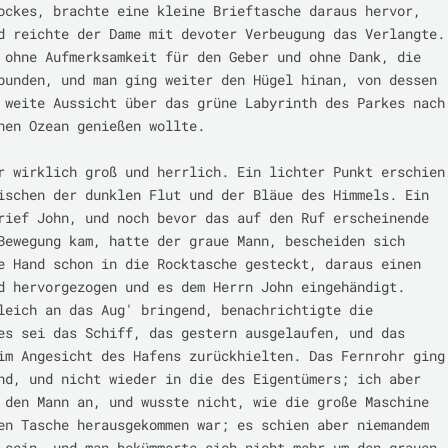
ockes, brachte eine kleine Brieftasche daraus hervor, 
d reichte der Dame mit devoter Verbeugung das Verlangte. 
 ohne Aufmerksamkeit für den Geber und ohne Dank, die 
bunden, und man ging weiter den Hügel hinan, von dessen 
 weite Aussicht über das grüne Labyrinth des Parkes nach 
hen Ozean genießen wollte.

r wirklich groß und herrlich. Ein lichter Punkt erschien 
ischen der dunklen Flut und der Bläue des Himmels. Ein 
rief John, und noch bevor das auf den Ruf erscheinende 
Bewegung kam, hatte der graue Mann, bescheiden sich 
e Hand schon in die Rocktasche gesteckt, daraus einen 
d hervorgezogen und es dem Herrn John eingehändigt. 
leich an das Aug' bringend, benachrichtigte die 
es sei das Schiff, das gestern ausgelaufen, und das 
im Angesicht des Hafens zurückhielten. Das Fernrohr ging 
nd, und nicht wieder in die des Eigentümers; ich aber 
 den Mann an, und wusste nicht, wie die große Maschine 
en Tasche herausgekommen war; es schien aber niemandem 
 sein, und man bekümmerte sich nicht mehr um den grauen 