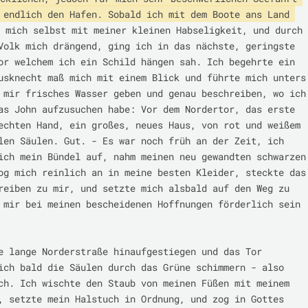
 endlich den Hafen. Sobald ich mit dem Boote ans Land 
 mich selbst mit meiner kleinen Habseligkeit, und durch 
Volk mich drängend, ging ich in das nächste, geringste 
or welchem ich ein Schild hängen sah. Ich begehrte ein 
usknecht maß mich mit einem Blick und führte mich unters 
 mir frisches Wasser geben und genau beschreiben, wo ich 
as John aufzusuchen habe: Vor dem Nordertor, das erste 
echten Hand, ein großes, neues Haus, von rot und weißem 
len Säulen. Gut. - Es war noch früh an der Zeit, ich 
ich mein Bündel auf, nahm meinen neu gewandten schwarzen 
og mich reinlich an in meine besten Kleider, steckte das 
reiben zu mir, und setzte mich alsbald auf den Weg zu 
 mir bei meinen bescheidenen Hoffnungen förderlich sein 
e lange Norderstraße hinaufgestiegen und das Tor 
ich bald die Säulen durch das Grüne schimmern - also 
ch. Ich wischte den Staub von meinen Füßen mit meinem 
, setzte mein Halstuch in Ordnung, und zog in Gottes 