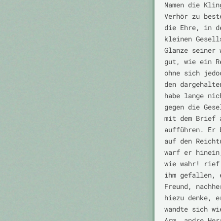
Namen die Klin
Verhör zu best
die Ehre, in d
kleinen Gesell
Glanze seiner 
gut, wie ein R
ohne sich jedo
den dargehalte
habe lange nic
gegen die Gese
mit dem Brief 
aufführen. Er 
auf den Reicht
warf er hinein
wie wahr! rief
ihm gefallen, 
Freund, nachhe
hiezu denke, e
wandte sich wi
Arm, andre Her