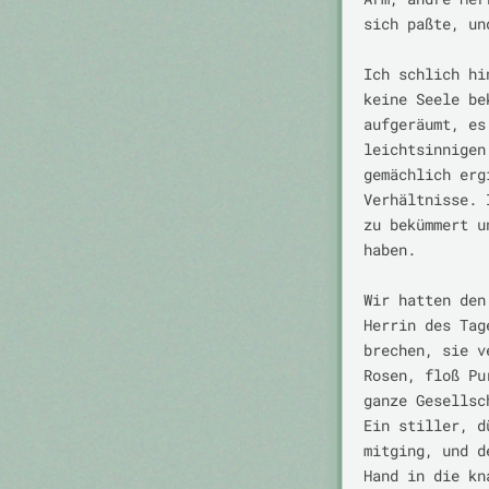
sich paßte, un
Ich schlich hi
keine Seele be
aufgeräumt, es
leichtsinnigen
gemächlich erg
Verhältnisse. 
zu bekümmert u
haben.

Wir hatten den
Herrin des Tag
brechen, sie v
Rosen, floß Pu
ganze Gesellsc
Ein stiller, d
mitging, und d
Hand in die kn