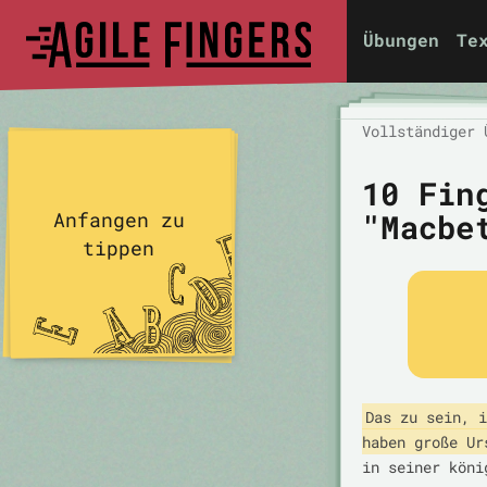
Übungen
Te
Vollständiger 
10 Fin
"Macbe
Anfangen zu
tippen
Das zu sein, i
haben große Ur
in seiner köni