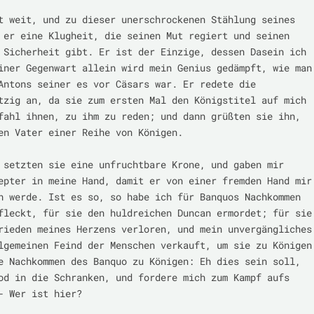
t weit, und zu dieser unerschrockenen Stählung seines 
 er eine Klugheit, die seinen Mut regiert und seinen 
 Sicherheit gibt. Er ist der Einzige, dessen Dasein ich 
iner Gegenwart allein wird mein Genius gedämpft, wie man 
Antons seiner es vor Cäsars war. Er redete die 
tzig an, da sie zum ersten Mal den Königstitel auf mich 
fahl ihnen, zu ihm zu reden; und dann grüßten sie ihn, 
en Vater einer Reihe von Königen.

 setzten sie eine unfruchtbare Krone, und gaben mir 
epter in meine Hand, damit er von einer fremden Hand mir 
n werde. Ist es so, so habe ich für Banquos Nachkommen 
fleckt, für sie den huldreichen Duncan ermordet; für sie 
rieden meines Herzens verloren, und mein unvergängliches 
lgemeinen Feind der Menschen verkauft, um sie zu Königen 
e Nachkommen des Banquo zu Königen: Eh dies sein soll, 
od in die Schranken, und fordere mich zum Kampf aufs 
- Wer ist hier?
