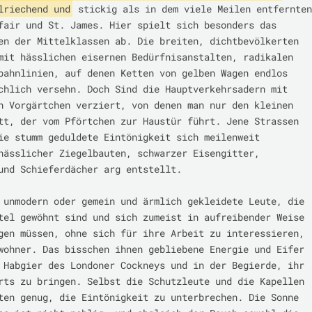
lriechend und
 stickig als in dem viele Meilen entfernten 
fair und St. James. Hier spielt sich besonders das 
en der Mittelklassen ab. Die breiten, dichtbevölkerten 
mit hässlichen eisernen Bedürfnisanstalten, radikalen 
bahnlinien, auf denen Ketten von gelben Wagen endlos 
chlich versehn. Doch Sind die Hauptverkehrsadern mit 
n Vorgärtchen verziert, von denen man nur den kleinen 
tt, der vom Pförtchen zur Haustür führt. Jene Strassen 
ie stumm geduldete Eintönigkeit sich meilenweit 
hässlicher Ziegelbauten, schwarzer Eisengitter, 
und Schieferdächer arg entstellt.

 unmodern oder gemein und ärmlich gekleidete Leute, die 
tel gewöhnt sind und sich zumeist in aufreibender Weise 
gen müssen, ohne sich für ihre Arbeit zu interessieren, 
wohner. Das bisschen ihnen gebliebene Energie und Eifer 
 Habgier des Londoner Cockneys und in der Begierde, ihr 
rts zu bringen. Selbst die Schutzleute und die Kapellen 
ten genug, die Eintönigkeit zu unterbrechen. Die Sonne 