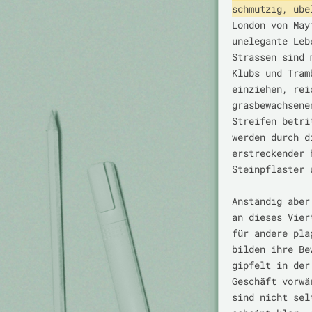
schmutzig, übe
London von May
unelegante Leb
Strassen sind 
Klubs und Tram
einziehen, rei
grasbewachsene
Streifen betri
werden durch d
erstreckender 
Steinpflaster 
Anständig aber
an dieses Vier
für andere pla
bilden ihre Be
gipfelt in der
Geschäft vorwä
sind nicht sel