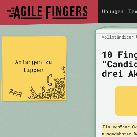
Übungen
Te
Vollständiger 
10 Fin
"Candi
Anfangen zu
tippen
drei A
Ein schöner Ok
ausgedehnten B