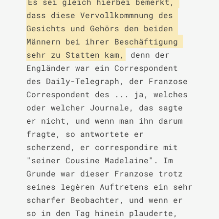
Es sei gleich hierbei bemerkt, 
dass diese Vervollkommnung des 
Gesichts und Gehörs den beiden 
Männern bei ihrer Beschäftigung 
sehr zu Statten kam,
 denn der 
Engländer war ein Correspondent 
des Daily-Telegraph, der Franzose 
Correspondent des ... ja, welches 
oder welcher Journale, das sagte 
er nicht, und wenn man ihn darum 
fragte, so antwortete er 
scherzend, er correspondire mit 
"seiner Cousine Madelaine". Im 
Grunde war dieser Franzose trotz 
seines legèren Auftretens ein sehr 
scharfer Beobachter, und wenn er 
so in den Tag hinein plauderte, 