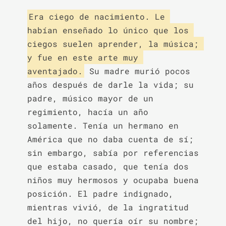
Era ciego de nacimiento. Le 
habían enseñado lo único que los 
ciegos suelen aprender, la música; 
y fue en este arte muy 
aventajado.
 Su madre murió pocos 
años después de darle la vida; su 
padre, músico mayor de un 
regimiento, hacía un año 
solamente. Tenía un hermano en 
América que no daba cuenta de sí; 
sin embargo, sabía por referencias 
que estaba casado, que tenía dos 
niños muy hermosos y ocupaba buena 
posición. El padre indignado, 
mientras vivió, de la ingratitud 
del hijo, no quería oír su nombre; 