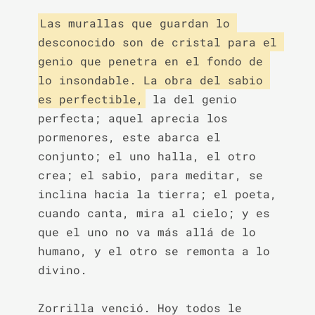
Las murallas que guardan lo 
desconocido son de cristal para el 
genio que penetra en el fondo de 
lo insondable. La obra del sabio 
es perfectible,
 la del genio 
perfecta; aquel aprecia los 
pormenores, este abarca el 
conjunto; el uno halla, el otro 
crea; el sabio, para meditar, se 
inclina hacia la tierra; el poeta, 
cuando canta, mira al cielo; y es 
que el uno no va más allá de lo 
humano, y el otro se remonta a lo 
divino.

Zorrilla venció. Hoy todos le 