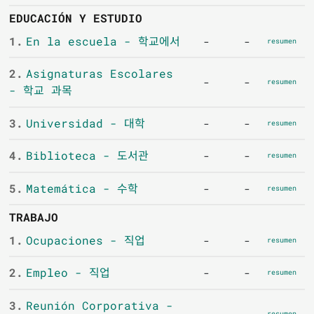
EDUCACIÓN Y ESTUDIO
1.
En la escuela - 학교에서
-
-
resumen
2.
Asignaturas Escolares
-
-
resumen
- 학교 과목
3.
Universidad - 대학
-
-
resumen
4.
Biblioteca - 도서관
-
-
resumen
5.
Matemática - 수학
-
-
resumen
TRABAJO
1.
Ocupaciones - 직업
-
-
resumen
2.
Empleo - 직업
-
-
resumen
3.
Reunión Corporativa -
-
-
resumen