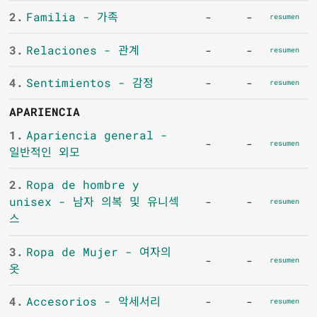
2.
Familia - 가족
-
-
resumen
3.
Relaciones - 관계
-
-
resumen
4.
Sentimientos - 감정
-
-
resumen
APARIENCIA
1.
Apariencia general -
-
-
resumen
일반적인 외모
2.
Ropa de hombre y
unisex - 남자 의복 및 유니섹
-
-
resumen
스
3.
Ropa de Mujer - 여자의
-
-
resumen
옷
4.
Accesorios - 악세서리
-
-
resumen