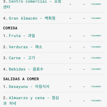
3.
Centro comercial - 쇼핑
-
-
resumen
센터
4.
Gran Almacén - 백화점
-
-
resumen
COMIDA
1.
Fruta - 과일
-
-
resumen
2.
Verduras - 채소
-
-
resumen
3.
Carne - 고기
-
-
resumen
4.
Bebidas - 음료수
-
-
resumen
SALIDAS A COMER
1.
Desayuno - 아침식사
-
-
resumen
2.
Almuerzo y cena - 점심
-
-
resumen
과 저녁