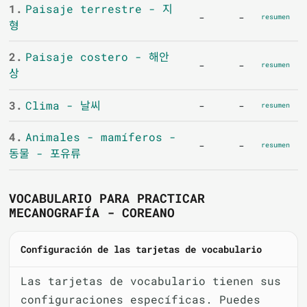
1.
Paisaje terrestre - 지
-
-
resumen
형
2.
Paisaje costero - 해안
-
-
resumen
상
3.
Clima - 날씨
-
-
resumen
4.
Animales - mamíferos -
-
-
resumen
동물 - 포유류
VOCABULARIO PARA PRACTICAR
MECANOGRAFÍA - COREANO
Configuración de las tarjetas de vocabulario
Las tarjetas de vocabulario tienen sus
configuraciones específicas. Puedes