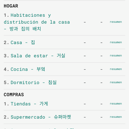
HOGAR
1.
Habitaciones y
distribución de la casa
-
-
resumen
- 방과 집의 배치
2.
Casa - 집
-
-
resumen
3.
Sala de estar - 거실
-
-
resumen
4.
Cocina - 부엌
-
-
resumen
5.
Dormitorio - 침실
-
-
resumen
COMPRAS
1.
Tiendas - 가게
-
-
resumen
2.
Supermercado - 슈퍼마켓
-
-
resumen