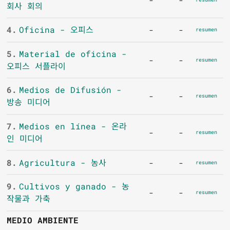
회사 회의
4.
Oficina - 오피스
-
-
resumen
5.
Material de oficina -
-
-
resumen
오피스 서플라이
6.
Medios de Difusión -
-
-
resumen
방송 미디어
7.
Medios en línea - 온라
-
-
resumen
인 미디어
8.
Agricultura - 농사
-
-
resumen
9.
Cultivos y ganado - 농
-
-
resumen
작물과 가축
MEDIO AMBIENTE