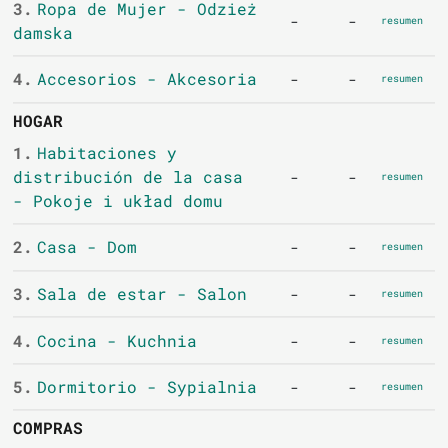
3.
Ropa de Mujer - Odzież
-
-
resumen
damska
4.
Accesorios - Akcesoria
-
-
resumen
HOGAR
1.
Habitaciones y
distribución de la casa
-
-
resumen
- Pokoje i układ domu
2.
Casa - Dom
-
-
resumen
3.
Sala de estar - Salon
-
-
resumen
4.
Cocina - Kuchnia
-
-
resumen
5.
Dormitorio - Sypialnia
-
-
resumen
COMPRAS