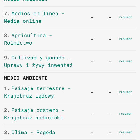
7.
Medios en línea -
-
-
resumen
Media online
8.
Agricultura -
-
-
resumen
Rolnictwo
9.
Cultivos y ganado -
-
-
resumen
Uprawy i żywy inwentaż
MEDIO AMBIENTE
1.
Paisaje terrestre -
-
-
resumen
Krajobraz lądowy
2.
Paisaje costero -
-
-
resumen
Krajobraz nadmorski
3.
Clima - Pogoda
-
-
resumen