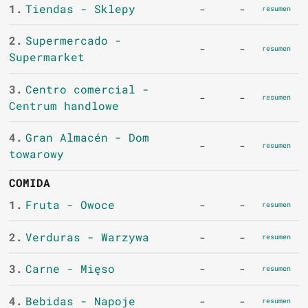
1.
Tiendas - Sklepy
-
-
resumen
2.
Supermercado -
-
-
resumen
Supermarket
3.
Centro comercial -
-
-
resumen
Centrum handlowe
4.
Gran Almacén - Dom
-
-
resumen
towarowy
COMIDA
1.
Fruta - Owoce
-
-
resumen
2.
Verduras - Warzywa
-
-
resumen
3.
Carne - Mięso
-
-
resumen
4.
Bebidas - Napoje
-
-
resumen