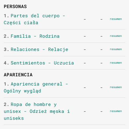
PERSONAS
1.
Partes del cuerpo -
-
-
resumen
Części ciała
2.
Familia - Rodzina
-
-
resumen
3.
Relaciones - Relacje
-
-
resumen
4.
Sentimientos - Uczucia
-
-
resumen
APARIENCIA
1.
Apariencia general -
-
-
resumen
Ogólny wygląd
2.
Ropa de hombre y
unisex - Odzież męska i
-
-
resumen
uniseks