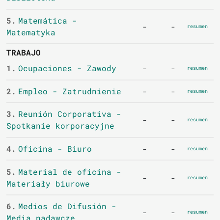
5.
Matemática -
-
-
resumen
Matematyka
TRABAJO
1.
Ocupaciones - Zawody
-
-
resumen
2.
Empleo - Zatrudnienie
-
-
resumen
3.
Reunión Corporativa -
-
-
resumen
Spotkanie korporacyjne
4.
Oficina - Biuro
-
-
resumen
5.
Material de oficina -
-
-
resumen
Materiały biurowe
6.
Medios de Difusión -
-
-
resumen
Media nadawcze