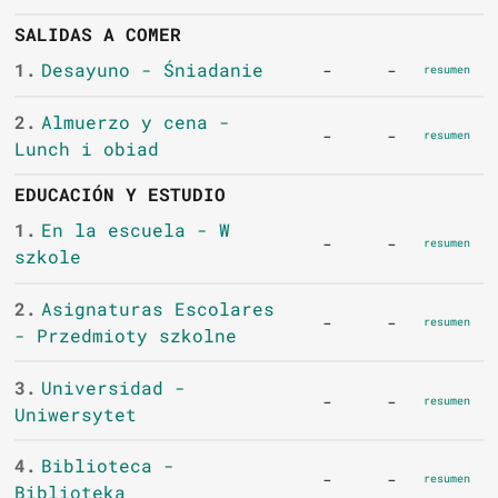
SALIDAS A COMER
1.
Desayuno - Śniadanie
-
-
resumen
2.
Almuerzo y cena -
-
-
resumen
Lunch i obiad
EDUCACIÓN Y ESTUDIO
1.
En la escuela - W
-
-
resumen
szkole
2.
Asignaturas Escolares
-
-
resumen
- Przedmioty szkolne
3.
Universidad -
-
-
resumen
Uniwersytet
4.
Biblioteca -
-
-
resumen
Biblioteka