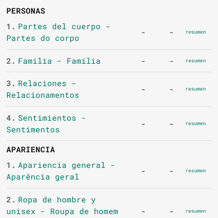
PERSONAS
1.
Partes del cuerpo -
-
-
resumen
Partes do corpo
2.
Familia - Família
-
-
resumen
3.
Relaciones -
-
-
resumen
Relacionamentos
4.
Sentimientos -
-
-
resumen
Sentimentos
APARIENCIA
1.
Apariencia general -
-
-
resumen
Aparência geral
2.
Ropa de hombre y
unisex - Roupa de homem
-
-
resumen