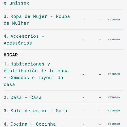
e unissex
3.
Ropa de Mujer - Roupa
-
-
resumen
de Mulher
4.
Accesorios -
-
-
resumen
Acessórios
HOGAR
1.
Habitaciones y
distribución de la casa
-
-
resumen
- Cômodos e layout da
casa
2.
Casa - Casa
-
-
resumen
3.
Sala de estar - Sala
-
-
resumen
4.
Cocina - Cozinha
-
-
resumen