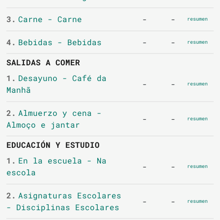
3.
Carne - Carne
-
-
resumen
4.
Bebidas - Bebidas
-
-
resumen
SALIDAS A COMER
1.
Desayuno - Café da
-
-
resumen
Manhã
2.
Almuerzo y cena -
-
-
resumen
Almoço e jantar
EDUCACIÓN Y ESTUDIO
1.
En la escuela - Na
-
-
resumen
escola
2.
Asignaturas Escolares
-
-
resumen
- Disciplinas Escolares