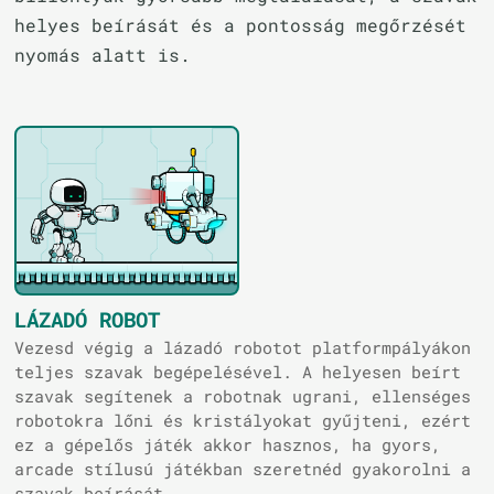
helyes beírását és a pontosság megőrzését
nyomás alatt is.
LÁZADÓ ROBOT
Vezesd végig a lázadó robotot platformpályákon
teljes szavak begépelésével. A helyesen beírt
szavak segítenek a robotnak ugrani, ellenséges
robotokra lőni és kristályokat gyűjteni, ezért
ez a gépelős játék akkor hasznos, ha gyors,
arcade stílusú játékban szeretnéd gyakorolni a
szavak beírását.