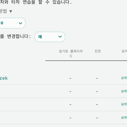
자와 타자 연습을 할 수 있습니다.
방법
▼
를 변경합니다:
암기된 플래시카
진전
요
드
zek
-
-
요약
-
-
요약
-
-
요약
-
-
요약