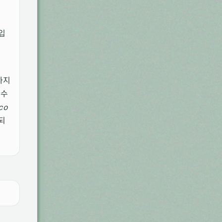
입
하지
특수
co
되