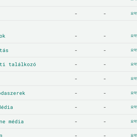
-
-
요약
ok
-
-
요약
tás
-
-
요약
i találkozó
-
-
요약
-
-
요약
daszerek
-
-
요약
édia
-
-
요약
e média
-
-
요약
g
-
-
요약