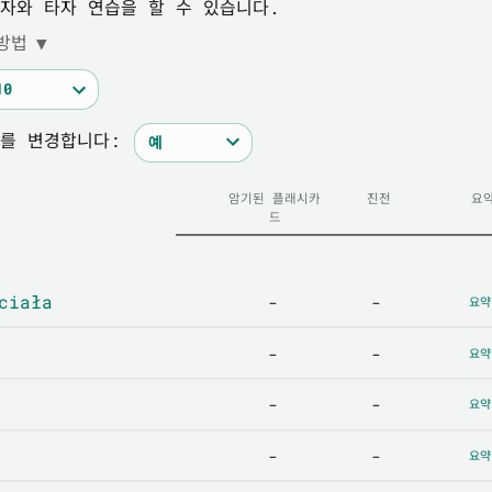
자와 타자 연습을 할 수 있습니다.
방법
▼
를 변경합니다:
암기된 플래시카
진전
요
드
ciała
-
-
요약
-
-
요약
-
-
요약
-
-
요약