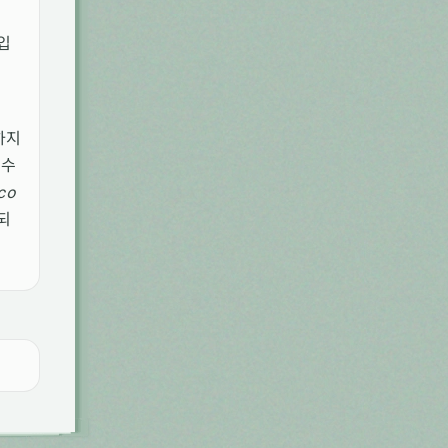
입
하지
특수
co
되