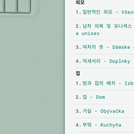
외모
1.
일반적인 외모 - Všeob
2.
남자 의복 및 유니섹스 - 
a unisex
3.
여자의 옷 - Dámske 
4.
악세서리 - Doplnky
집
1.
방과 집의 배치 - Izby
2.
집 - Dom
3.
거실 - Obývačka
4.
부엌 - Kuchyňa