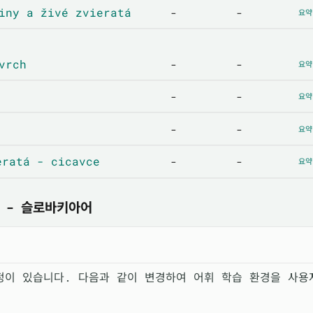
ny a živé zvieratá
-
-
요약
vrch
-
-
요약
-
-
요약
-
-
요약
ratá - cicavce
-
-
요약
 - 슬로바키아어
정이 있습니다. 다음과 같이 변경하여 어휘 학습 환경을 사용