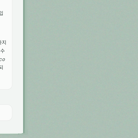
입
하지
특수
co
되