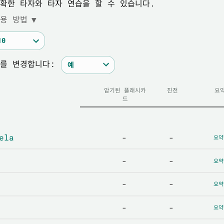
확한 타자와 타자 연습을 할 수 있습니다.
용 방법
▼
를 변경합니다:
암기된 플래시카
진전
요
드
ela
-
-
요약
-
-
요약
-
-
요약
-
-
요약