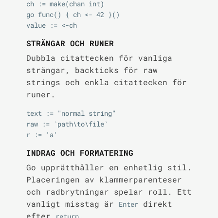
ch := make(chan int)

go func() { ch <- 42 }()

STRÄNGAR OCH RUNER
Dubbla citattecken för vanliga
strängar, backticks för raw
strings och enkla citattecken för
runer.
text := "normal string"

raw := `path\to\file`

INDRAG OCH FORMATERING
Go upprätthåller en enhetlig stil.
Placeringen av klammerparenteser
och radbrytningar spelar roll. Ett
vanligt misstag är
direkt
Enter
efter
.
return