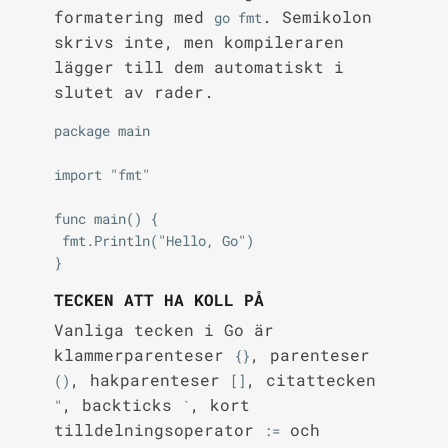
formatering med
. Semikolon
go fmt
skrivs inte, men kompileraren
lägger till dem automatiskt i
slutet av rader.
package main

import "fmt"

func main() {

 fmt.Println("Hello, Go")

TECKEN ATT HA KOLL PÅ
Vanliga tecken i Go är
klammerparenteser
, parenteser
{}
, hakparenteser
, citattecken
()
[]
, backticks
, kort
"
`
tilldelningsoperator
och
:=