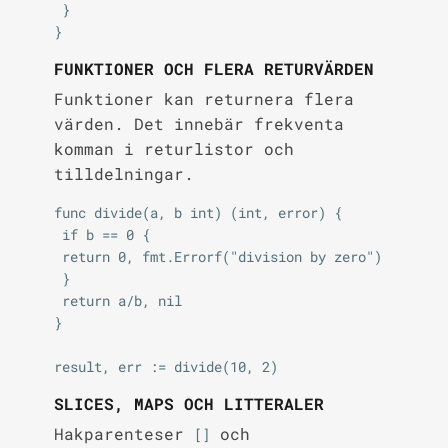
 }

FUNKTIONER OCH FLERA RETURVÄRDEN
Funktioner kan returnera flera
värden. Det innebär frekventa
komman i returlistor och
tilldelningar.
func divide(a, b int) (int, error) {

 if b == 0 {

 return 0, fmt.Errorf("division by zero")

 }

 return a/b, nil

}

SLICES, MAPS OCH LITTERALER
Hakparenteser
och
[]