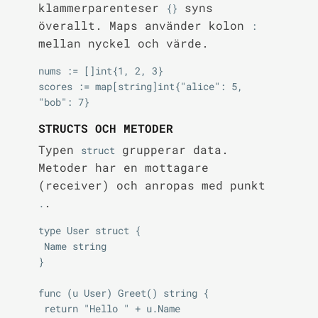
klammerparenteser
syns
{}
överallt. Maps använder kolon
:
mellan nyckel och värde.
nums := []int{1, 2, 3}

scores := map[string]int{"alice": 5, 
STRUCTS OCH METODER
Typen
grupperar data.
struct
Metoder har en mottagare
(receiver) och anropas med punkt
.
.
type User struct {

 Name string

}

func (u User) Greet() string {

 return "Hello " + u.Name
