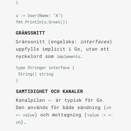
}

u := User{Name: "A"}

GRÄNSSNITT
Gränssnitt (engelska:
interfaces
)
uppfylls implicit i Go, utan ett
nyckelord som
.
implements
type Stringer interface {

 String() string

SAMTIDIGHET OCH KANALER
Kanalpilen
är typisk för Go.
<-
Den används för både sändning (
ch 
) och mottagning (
<- value
value := <-
).
ch