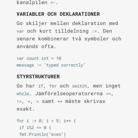
kanalpilen
.
<-
VARIABLER OCH DEKLARATIONER
Go skiljer mellan deklaration med
och kort tilldelning
. Den
var
:=
senare kombinerar två symboler och
används ofta.
var count int = 10

STYRSTRUKTURER
Go har
,
och
, men inget
if
for
switch
. Jämförelseoperatorerna
,
while
==
,
,
samt
måste skrivas
!=
<
>
++
exakt.
for i := 0; i < 5; i++ {

 if i%2 == 0 {

 fmt.Println("even")
