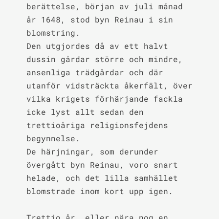
berättelse, början av juli månad 
år 1648, stod byn Reinau i sin 
blomstring.

Den utgjordes då av ett halvt 
dussin gårdar större och mindre, 
ansenliga trädgårdar och där 
utanför vidsträckta åkerfält, över 
vilka krigets förhärjande fackla 
icke lyst allt sedan den 
trettioåriga religionsfejdens 
begynnelse.

De härjningar, som derunder 
övergått byn Reinau, voro snart 
helade, och det lilla samhället 
blomstrade inom kort upp igen.

Trettio år, eller nära nog en 