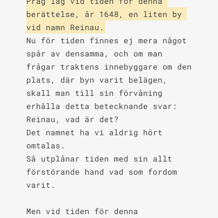
Prag låg vid tiden för denna 
berättelse, år 1648, en liten by 
vid namn Reinau.
Nu för tiden finnes ej mera något 
spår av densamma, och om man 
frågar traktens innebyggare om den 
plats, där byn varit belägen, 
skall man till sin förvåning 
erhålla detta betecknande svar:

Reinau, vad är det?

Det namnet ha vi aldrig hört 
omtalas.

Så utplånar tiden med sin allt 
förstörande hand vad som fordom 
varit.

Men vid tiden för denna 