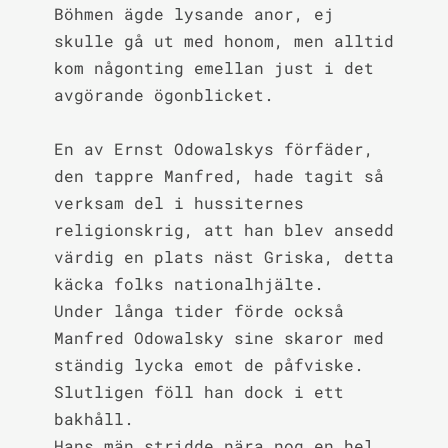
Böhmen ägde lysande anor, ej 
skulle gå ut med honom, men alltid 
kom någonting emellan just i det 
avgörande ögonblicket.

En av Ernst Odowalskys förfäder, 
den tappre Manfred, hade tagit så 
verksam del i hussiternes 
religionskrig, att han blev ansedd 
värdig en plats näst Griska, detta 
käcka folks nationalhjälte.

Under långa tider förde också 
Manfred Odowalsky sine skaror med 
ständig lycka emot de påfviske.

Slutligen föll han dock i ett 
bakhåll.

Hans män stridde nära nog en hel 