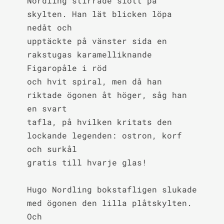
Nordling stirrade slött på 
skylten. Han lät blicken löpa 
nedåt och

upptäckte på vänster sida en 
rakstugas karamelliknande 
Figaropåle i röd

och hvit spiral, men då han 
riktade ögonen åt höger, såg han 
en svart

tafla, på hvilken kritats den 
lockande legenden: ostron, korf 
och surkål

gratis till hvarje glas!

Hugo Nordling bokstafligen slukade 
med ögonen den lilla plåtskylten. 
Och
