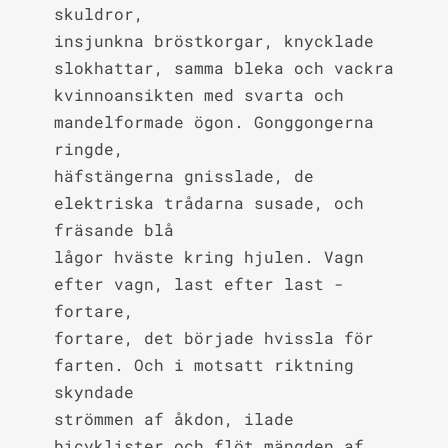
skuldror,

insjunkna bröstkorgar, knycklade 
slokhattar, samma bleka och vackra

kvinnoansikten med svarta och 
mandelformade ögon. Gonggongerna 
ringde,

häfstängerna gnisslade, de 
elektriska trådarna susade, och 
fräsande blå

lågor hväste kring hjulen. Vagn 
efter vagn, last efter last - 
fortare,

fortare, det började hvissla för 
farten. Och i motsatt riktning 
skyndade

strömmen af åkdon, ilade 
bicyklister och flöt mängden af 