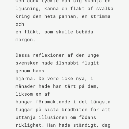
Och dock tyckte han sig skönja en

ljusning, känna en fläkt af svalka 
kring den heta pannan, en strimma 
och

en fläkt, som skulle bebåda 
morgon.

Dessa reflexioner af den unge 
svensken hade ilsnabbt flugit 
genom hans

hjärna. De voro icke nya, i 
månader hade han tärt på dem, 
liksom en af

hunger försmäktande i det längsta 
tuggar på sista brödbiten för att

uttänja illusionen om födans 
riklighet. Han hade ständigt, dag 