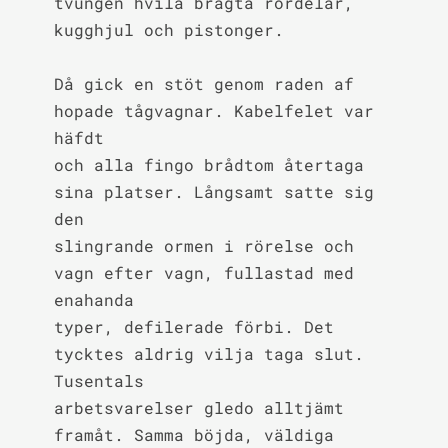
tvungen hvila bragta rördelar, 
kugghjul och pistonger.

Då gick en stöt genom raden af 
hopade tågvagnar. Kabelfelet var 
häfdt

och alla fingo brådtom återtaga 
sina platser. Långsamt satte sig 
den

slingrande ormen i rörelse och 
vagn efter vagn, fullastad med 
enahanda

typer, defilerade förbi. Det 
tycktes aldrig vilja taga slut. 
Tusentals

arbetsvarelser gledo alltjämt 
framåt. Samma böjda, väldiga 