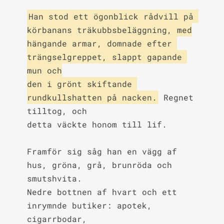
Han stod ett ögonblick rådvill på 
körbanans träkubbsbeläggning, med

hängande armar, domnade efter 
trängselgreppet, slappt gapande 
mun och

den i grönt skiftande 
rundkullshatten på nacken.
 Regnet 
tilltog, och

detta väckte honom till lif.

Framför sig såg han en vägg af 
hus, gröna, grå, brunröda och 
smutshvita.

Nedre bottnen af hvart och ett 
inrymnde butiker: apotek, 
cigarrbodar,
