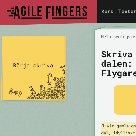
Kurs
Texte
Hela övningste
Skriva
dalen:
Börja skriva
Flygar
I vår gamle go
dal, idylliskt