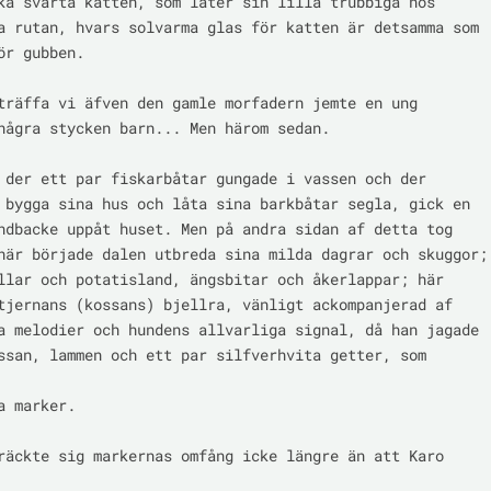
ka svarta katten, som låter sin lilla trubbiga nos

a rutan, hvars solvarma glas för katten är detsamma som

ör gubben.

träffa vi äfven den gamle morfadern jemte en ung

några stycken barn... Men härom sedan.

 der ett par fiskarbåtar gungade i vassen och der

 bygga sina hus och låta sina barkbåtar segla, gick en

ndbacke uppåt huset. Men på andra sidan af detta tog

här började dalen utbreda sina milda dagrar och skuggor;

llar och potatisland, ängsbitar och åkerlappar; här

tjernans (kossans) bjellra, vänligt ackompanjerad af

a melodier och hundens allvarliga signal, då han jagade

ssan, lammen och ett par silfverhvita getter, som 
 marker.

räckte sig markernas omfång icke längre än att Karo 