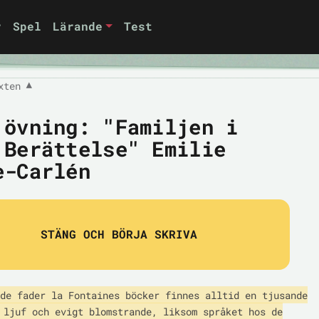
r
Spel
Lärande
Test
xten
▼
 övning: "Familjen i
 Berättelse" Emilie
e-Carlén
STÄNG OCH BÖRJA SKRIVA
de fader la Fontaines böcker finnes alltid en tjusande

 ljuf och evigt blomstrande, liksom språket hos de
