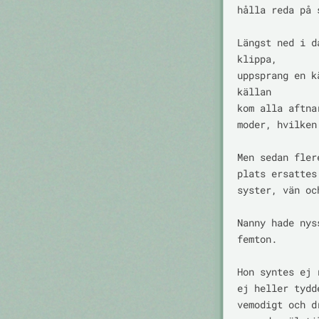
hålla reda på 
Längst ned i d
klippa,

uppsprang en k
källan

kom alla aftna
moder, hvilken
Men sedan fler
plats ersattes
syster, vän och
Nanny hade nys
femton.

Hon syntes ej 
ej heller tydd
vemodigt och d