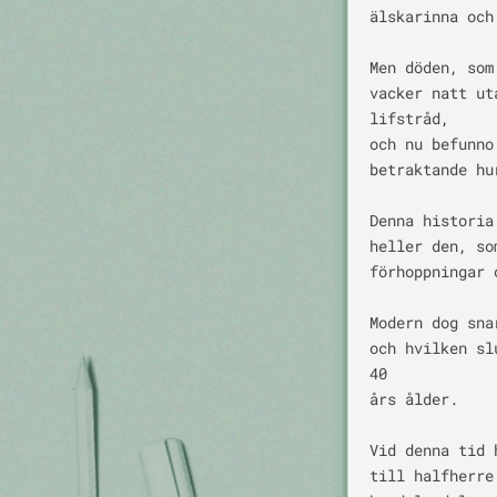
älskarinna och
Men döden, som
vacker natt ut
lifstråd,

och nu befunno
betraktande hu
Denna historia
heller den, so
förhoppningar 
Modern dog sna
och hvilken sl
40

års ålder.

Vid denna tid 
till halfherre