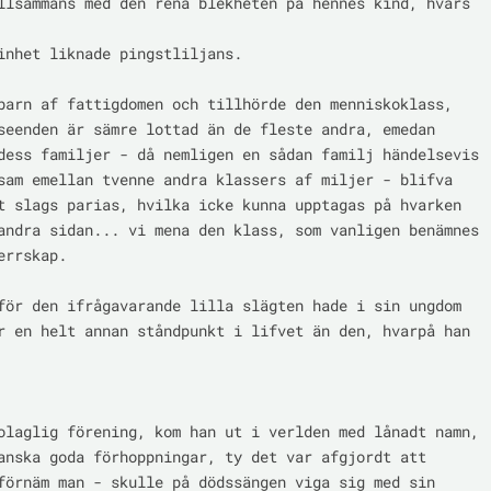
llsammans med den rena blekheten på hennes kind, hvars 
inhet liknade pingstliljans.

barn af fattigdomen och tillhörde den menniskoklass,

seenden är sämre lottad än de fleste andra, emedan

dess familjer - då nemligen en sådan familj händelsevis

sam emellan tvenne andra klassers af miljer - blifva

t slags parias, hvilka icke kunna upptagas på hvarken

andra sidan... vi mena den klass, som vanligen benämnes

rrskap.

för den ifrågavarande lilla slägten hade i sin ungdom

r en helt annan ståndpunkt i lifvet än den, hvarpå han 
olaglig förening, kom han ut i verlden med lånadt namn,

anska goda förhoppningar, ty det var afgjordt att

förnäm man - skulle på dödssängen viga sig med sin
