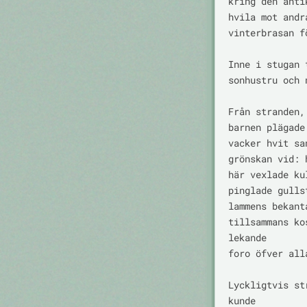
kring den anti
hvila mot andr
vinterbrasan f
Inne i stugan 
sonhustru och 
Från stranden,
barnen plägade
vacker hvit sa
grönskan vid: 
här vexlade ku
pinglade gulls
lammens bekant
tillsammans ko
lekande

foro öfver alla
Lyckligtvis st
kunde
