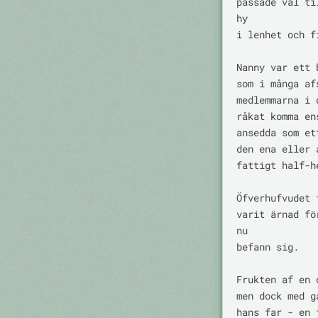
passade väl ti
hy

i lenhet och f
Nanny var ett 
som i många af
medlemmarna i 
råkat komma en
ansedda som et
den ena eller 
fattigt half-he
Öfverhufvudet 
varit ärnad fö
nu

befann sig.

Frukten af en 
men dock med g
hans far - en 