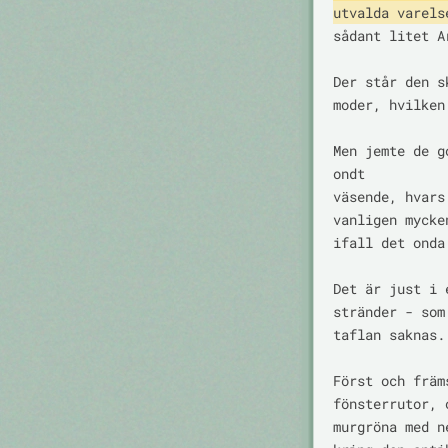
utvalda varels
sådant litet A
Der står den s
moder, hvilken
Men jemte de g
ondt

väsende, hvars
vanligen mycke
ifall det onda
Det är just i 
stränder - som
taflan saknas.

Först och främ
fönsterrutor, 
murgröna med n