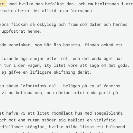
er,
 med hvilka han befolkat den; och om hjeltinnan i ett

rkadien heter det alltid utan återvändo:

köna flickan så oskyldig och from som dalen och hennes

 uppfostrat henne.

oda menniskor, som här äro bosatta, finnes också ett 
 lurande öga spejar efter rof, och det onda ögat har

n tur i den vägen, ity litet vore att säga om det goda,

 ej gåfve en lifligare skiftning deråt.

en sådan lafontainsk dal - belägen på en af Venerns

 vi nu befinna oss, och nästan intet enda parti på

st hafva vi ett litet rödmåladt hus med spegelblanka

och mot ena rutan stöder sig makligt en vidlyftig

edfallande stänglar, hvilka bilda liksom ett halsband
