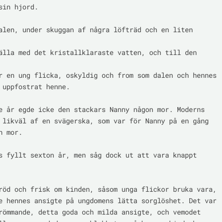
sin hjord.

alen, under skuggan af några löfträd och en liten 
älla med det kristallklaraste vatten, och till den 
r en ung flicka, oskyldig och from som dalen och hennes

 uppfostrat henne.

e år egde icke den stackars Nanny någon mor. Moderns

 likväl af en svägerska, som var för Nanny på en gång

 mor.

s fyllt sexton år, men såg dock ut att vara knappt 
röd och frisk om kinden, såsom unga flickor bruka vara,

e hennes ansigte på ungdomens lätta sorglöshet. Det var

römmande, detta goda och milda ansigte, och vemodet
