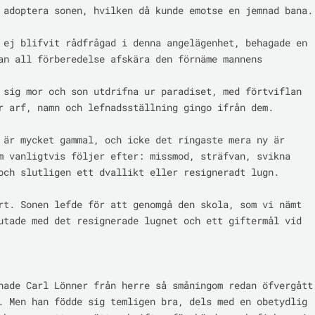
 adoptera sonen, hvilken då kunde emotse en jemnad bana.

 ej blifvit rådfrågad i denna angelägenhet, behagade en

an all förberedelse afskära den förnäme mannens 
 sig mor och son utdrifna ur paradiset, med förtviflan

r arf, namn och lefnadsställning gingo ifrån dem.

 är mycket gammal, och icke det ringaste mera ny är

m vanligtvis följer efter: missmod, sträfvan, svikna

och slutligen ett dvallikt eller resigneradt lugn.

rt. Sonen lefde för att genomgå den skola, som vi nämt

utade med det resignerade lugnet och ett giftermål vid 
hade Carl Lönner från herre så småningom redan öfvergått

. Men han födde sig temligen bra, dels med en obetydlig
