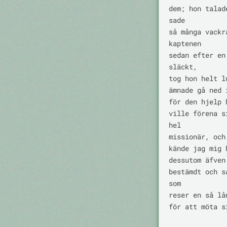
dem; hon talad
sade

så många vackr
kaptenen

sedan efter en
släckt,

tog hon helt l
ämnade gå ned 
för den hjelp 
ville förena s
hel

missionär, och
kände jag mig 
dessutom äfven
bestämdt och s
som

reser en så lå
för att möta si