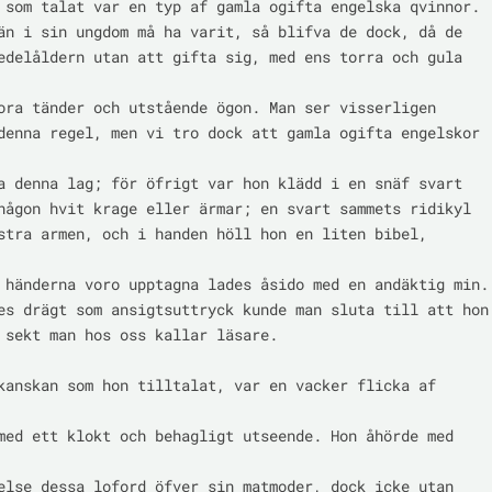
 som talat var en typ af gamla ogifta engelska qvinnor.

än i sin ungdom må ha varit, så blifva de dock, då de

edelåldern utan att gifta sig, med ens torra och gula 
ora tänder och utstående ögon. Man ser visserligen

denna regel, men vi tro dock att gamla ogifta engelskor 
a denna lag; för öfrigt var hon klädd i en snäf svart

någon hvit krage eller ärmar; en svart sammets ridikyl

stra armen, och i handen höll hon en liten bibel, 
 händerna voro upptagna lades åsido med en andäktig min.

es drägt som ansigtsuttryck kunde man sluta till att hon

 sekt man hos oss kallar läsare.

kanskan som hon tilltalat, var en vacker flicka af 
med ett klokt och behagligt utseende. Hon åhörde med 
else dessa loford öfver sin matmoder, dock icke utan
