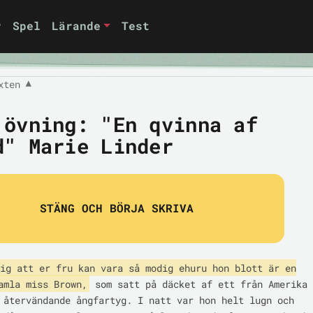
r
Spel
Lärande
Test
xten
▼
 övning: "En qvinna af
d" Marie Linder
STÄNG OCH BÖRJA SKRIVA
ig att er fru kan vara så modig ehuru hon blott är en

amla miss Brown,
 som satt på däcket af ett från Amerika

 återvändande ångfartyg. I natt var hon helt lugn och
