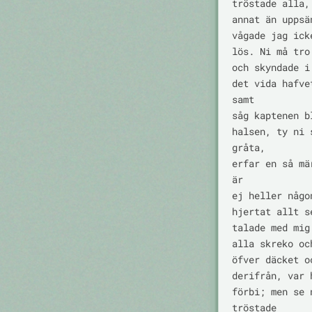
tröstade alla,
annat än uppsä
vågade jag ick
lös. Ni må tro
och skyndade i
det vida hafve
samt

såg kaptenen b
halsen, ty ni 
gråta,

erfar en så mä
är

ej heller någo
hjertat allt s
talade med mig
alla skreko oc
öfver däcket o
derifrån, var 
förbi; men se 
tröstade
