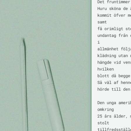
Det fruntimmer
Huru sköna de 
kommit öfver m
samt

få orimligt st
undantag från 
i

allmänhet följ
klädning utan 
hängde vid ven
hvilken

blott då begge
Så väl af henn
hörde till den
Den unga ameri
omkring

25 års ålder, 
stolt

tillfredsställ