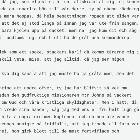
 då jag, som eljest ej är så lättskrämd af mig, ej kunde

nda en innerlig bön till vår Herre, ty på någon räddning

e mera hoppas, då hela besättningen ropade att elden var

 att det ej stod länge på innan jag var ute från sängen,

 bara kjolen upp på däcket, men när jag kom dit och såg

t rundtomkring, och blott hörde gråt och kommandorop, 
lek som ett spöke, stackars karl! då kommo tårarne mig i

skall veta, miss, att jag alltid, då jag ser någon 
rkvärdig känsla att jag måste börja gråta med; men det 
nting att undra öfver, ty jag har blifvit så vek om

edan den gudfruktige missionären m:r Johns så vackert

 om Gud och våra kristliga skyldigheter. Men i natt, då

h vredo sina händer, såg jag med ens er fru helt lugn gå

ch tala några ord med kaptenen, och då hon återvände

hennes ansigte så fridfullt, att jag trodde all fara var

nej, hon gick blott till de mest förtviflade och 