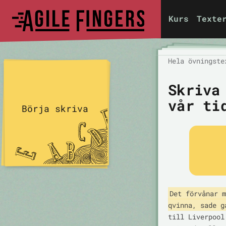
Kurs
Texte
Hela övningste
Skriva
vår ti
Börja skriva
Det förvånar m
qvinna, sade g
till Liverpool