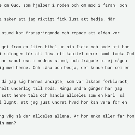
e om Gud, som hjelper i nöden och om mod i faran, och 
a saker att jag riktigt fick lust att bedja. När 
 stund kom framspringande och ropade att elden var 
ugnt fram en liten bibel ur sin ficka och sade att hon

i salongen för att läsa ett kapitel derur samt tacka Gud

han sändt oss i nödens stund, och frågade om ej någon

ig med henne. Och läsa och bedja, det kunde hon som en 
 då jag såg hennes ansigte, som var liksom förklaradt,

helt underlig till mods. Många andra gånger har jag

 sett henne tala och handla alldeles som en karl, så

å lugnt, att jag just undrat hvad hon kan vara för en 
ng väg så der alldeles allena. Är hon enka eller far hon

n man?
