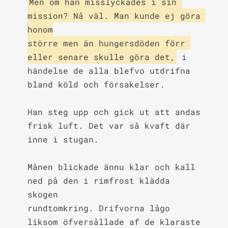
Men om han misslyckades i sin 
mission? Nå väl. Man kunde ej göra 
honom

större men än hungersdöden förr 
eller senare skulle göra det,
 i

händelse de alla blefvo utdrifna 
bland köld och försakelser.

Han steg upp och gick ut att andas 
frisk luft. Det var så kvaft där

inne i stugan.

Månen blickade ännu klar och kall 
ned på den i rimfrost klädda 
skogen

rundtomkring. Drifvorna lågo 
liksom öfversållade af de klaraste
