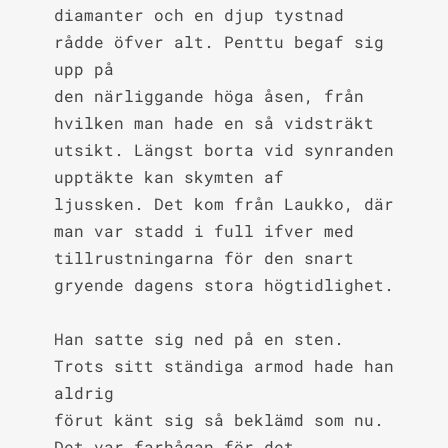
diamanter och en djup tystnad 
rådde öfver alt. Penttu begaf sig 
upp på

den närliggande höga åsen, från 
hvilken man hade en så vidsträkt

utsikt. Längst borta vid synranden 
upptäkte kan skymten af

ljussken. Det kom från Laukko, där 
man var stadd i full ifver med

tillrustningarna för den snart 
gryende dagens stora högtidlighet.

Han satte sig ned på en sten. 
Trots sitt ständiga armod hade han 
aldrig

förut känt sig så beklämd som nu. 
Det var farhågan för det 