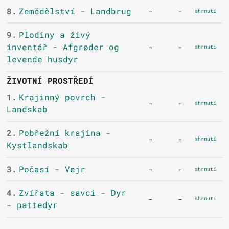
8.
Zemědělství - Landbrug
-
-
shrnutí
9.
Plodiny a živý
inventář - Afgrøder og
-
-
shrnutí
levende husdyr
ŽIVOTNÍ PROSTŘEDÍ
1.
Krajinný povrch -
-
-
shrnutí
Landskab
2.
Pobřežní krajina -
-
-
shrnutí
Kystlandskab
3.
Počasí - Vejr
-
-
shrnutí
4.
Zvířata - savci - Dyr
-
-
shrnutí
- pattedyr