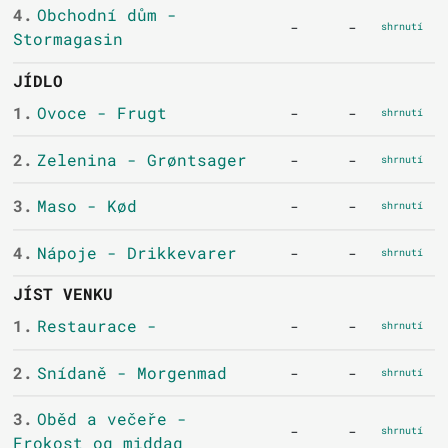
4.
Obchodní dům -
-
-
shrnutí
Stormagasin
JÍDLO
1.
Ovoce - Frugt
-
-
shrnutí
2.
Zelenina - Grøntsager
-
-
shrnutí
3.
Maso - Kød
-
-
shrnutí
4.
Nápoje - Drikkevarer
-
-
shrnutí
JÍST VENKU
1.
Restaurace -
-
-
shrnutí
2.
Snídaně - Morgenmad
-
-
shrnutí
3.
Oběd a večeře -
-
-
shrnutí
Frokost og middag