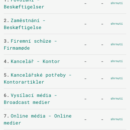
-
-
shrnutí
Beskæftigelser
2.
Zaměstnání -
-
-
shrnutí
Beskæftigelse
3.
Firemní schůze -
-
-
shrnutí
Firmamøde
4.
Kancelář - Kontor
-
-
shrnutí
5.
Kancelářské potřeby -
-
-
shrnutí
Kontorartikler
6.
Vysílací média -
-
-
shrnutí
Broadcast medier
7.
Online média - Online
-
-
shrnutí
medier