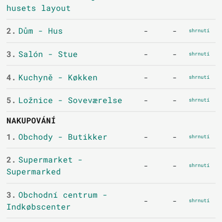
husets layout
2.
Dům - Hus
-
-
shrnutí
3.
Salón - Stue
-
-
shrnutí
4.
Kuchyně - Køkken
-
-
shrnutí
5.
Ložnice - Soveværelse
-
-
shrnutí
NAKUPOVÁNÍ
1.
Obchody - Butikker
-
-
shrnutí
2.
Supermarket -
-
-
shrnutí
Supermarked
3.
Obchodní centrum -
-
-
shrnutí
Indkøbscenter