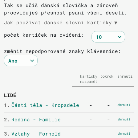
Tak se učíš dánská slovíčka a zároveň
procvičuješ přesnost psaní všemi deseti.
Jak používat dánské slovní kartičky
▼
počet kartiček na cvičení:
změnit nepodporované znaky klávesnice:
kartičky
pokrok
shrnutí
nazpaměť
LIDÉ
1.
Části těla - Kropsdele
-
-
shrnutí
2.
Rodina - Familie
-
-
shrnutí
3.
Vztahy - Forhold
-
-
shrnutí