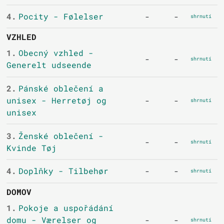
4.
Pocity - Følelser
-
-
shrnutí
VZHLED
1.
Obecný vzhled -
-
-
shrnutí
Generelt udseende
2.
Pánské oblečení a
unisex - Herretøj og
-
-
shrnutí
unisex
3.
Ženské oblečení -
-
-
shrnutí
Kvinde Tøj
4.
Doplňky - Tilbehør
-
-
shrnutí
DOMOV
1.
Pokoje a uspořádání
domu - Værelser og
-
-
shrnutí