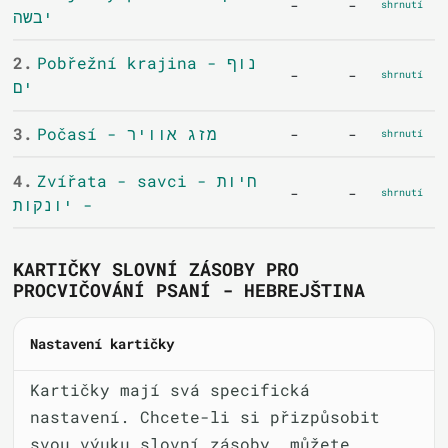
-
-
shrnutí
יבשה
2.
Pobřežní krajina - נוף
-
-
shrnutí
ים
3.
Počasí - מזג אוויר
-
-
shrnutí
4.
Zvířata - savci - חיות
-
-
shrnutí
- יונקות
KARTIČKY SLOVNÍ ZÁSOBY PRO
PROCVIČOVÁNÍ PSANÍ - HEBREJŠTINA
Nastavení kartičky
Kartičky mají svá specifická
nastavení. Chcete-li si přizpůsobit
svou výuku slovní zásoby, můžete