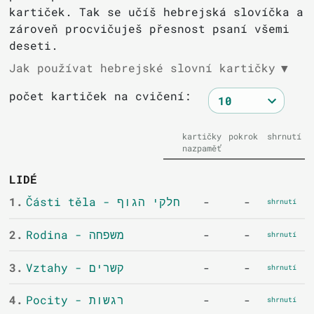
kartiček. Tak se učíš hebrejská slovíčka a
zároveň procvičuješ přesnost psaní všemi
deseti.
Jak používat hebrejské slovní kartičky
▼
počet kartiček na cvičení:
kartičky
pokrok
shrnutí
nazpaměť
LIDÉ
1.
Části těla - חלקי הגוף
-
-
shrnutí
2.
Rodina - משפחה
-
-
shrnutí
3.
Vztahy - קשרים
-
-
shrnutí
4.
Pocity - רגשות
-
-
shrnutí