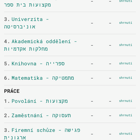
-
-
shrnutí
מקצועות בית ספר
3.
Univerzita -
-
-
shrnutí
אוניברסיטה
4.
Akademická oddělení -
-
-
shrnutí
מחלקות אקדמיות
5.
Knihovna - ספרייה
-
-
shrnutí
6.
Matematika - מתמטיקה
-
-
shrnutí
PRÁCE
1.
Povolání - מקצועות
-
-
shrnutí
2.
Zaměstnání - תעסוקה
-
-
shrnutí
3.
Firemní schůze - פגישה
-
-
shrnutí
ארגונית