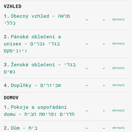
VZHLED
1.
Obecný vzhled - מראה
-
-
shrnutí
כללי
2.
Pánské oblečení a
unisex - בגדי גברים
-
-
shrnutí
ויוניסקס
3.
Ženské oblečení - בגדי
-
-
shrnutí
נשים
4.
Doplňky - אביזרים
-
-
shrnutí
DOMOV
1.
Pokoje a uspořádání
-
-
shrnutí
domu - חדרים ופריסת הבית
2.
Dům - בית
-
-
shrnutí