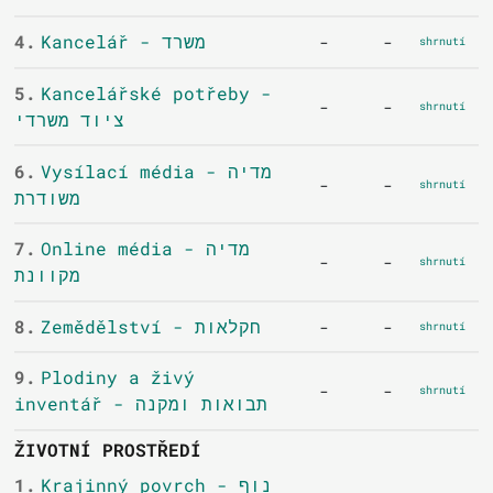
4.
Kancelář - משרד
-
-
shrnutí
5.
Kancelářské potřeby -
-
-
shrnutí
ציוד משרדי
6.
Vysílací média - מדיה
-
-
shrnutí
משודרת
7.
Online média - מדיה
-
-
shrnutí
מקוונת
8.
Zemědělství - חקלאות
-
-
shrnutí
9.
Plodiny a živý
-
-
shrnutí
inventář - תבואות ומקנה
ŽIVOTNÍ PROSTŘEDÍ
1.
Krajinný povrch - נוף