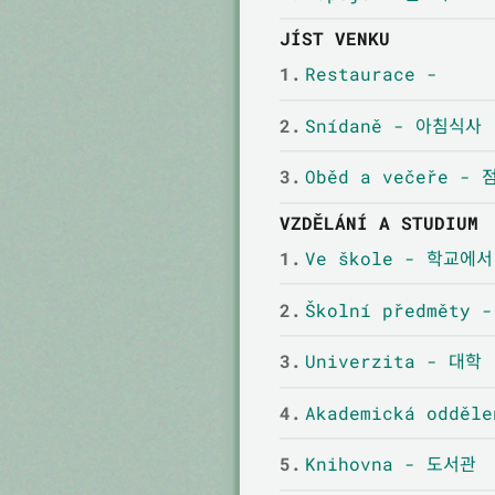
JÍST VENKU
1.
Restaurace -
2.
Snídaně - 아침식사
3.
Oběd a večeře -
VZDĚLÁNÍ A STUDIUM
1.
Ve škole - 학교에서
2.
Školní předměty
3.
Univerzita - 대학
4.
Akademická odděl
5.
Knihovna - 도서관