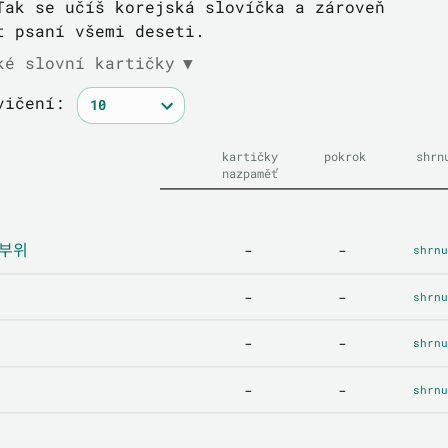
Tak se učíš korejská slovíčka a zároveň
t psaní všemi deseti.
ké slovní kartičky
▼
vičení:
kartičky
pokrok
shrn
nazpaměť
 부위
-
-
shrnu
-
-
shrnu
-
-
shrnu
-
-
shrnu