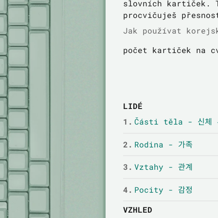
slovních kartiček. 
procvičuješ přesnos
Jak používat korejs
počet kartiček na c
LIDÉ
1.
Části těla - 신체
2.
Rodina - 가족
3.
Vztahy - 관계
4.
Pocity - 감정
VZHLED