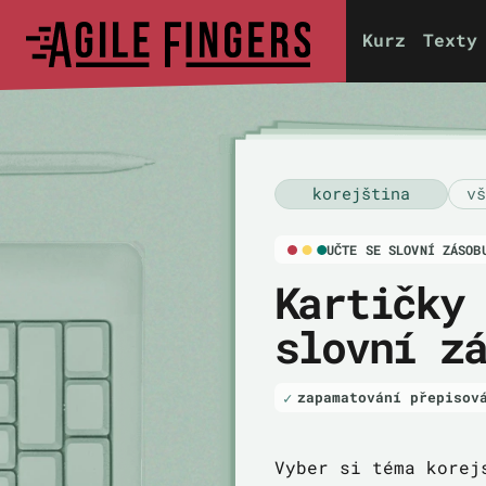
Kurz
Texty
korejština
vš
UČTE SE SLOVNÍ ZÁSOB
Kartičky
slovní z
zapamatování přepisov
Vyber si téma korej