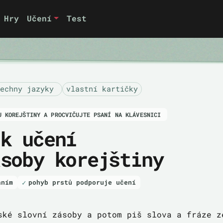
Hry
Učení
Test
echny jazyky
vlastní kartičky
U KOREJŠTINY A PROCVIČUJTE PSANÍ NA KLÁVESNICI
 k učení
ásoby korejštiny
áním
pohyb prstů podporuje učení
ské slovní zásoby a potom piš slova a fráze z