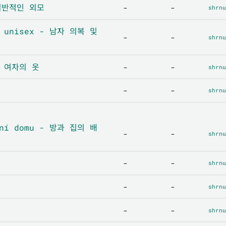
 일반적인 외모
-
-
shrnu
a unisex - 남자 의복 및
-
-
shrnu
 - 여자의 옷
-
-
shrnu
-
-
shrnu
ání domu - 방과 집의 배
-
-
shrnu
-
-
shrnu
-
-
shrnu
-
-
shrnu