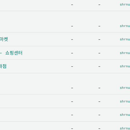
-
-
shrnu
-
-
shrnu
퍼마켓
-
-
shrnu
m - 쇼핑센터
-
-
shrnu
백화점
-
-
shrnu
-
-
shrnu
-
-
shrnu
-
-
shrnu
-
-
shrnu