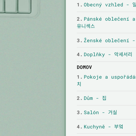
1.
Obecný vzhled -
2.
Pánské oblečení 
유니섹스
3.
Ženské oblečení
4.
Doplňky - 악세서리
DOMOV
1.
Pokoje a uspořád
치
2.
Dům - 집
3.
Salón - 거실
4.
Kuchyně - 부엌