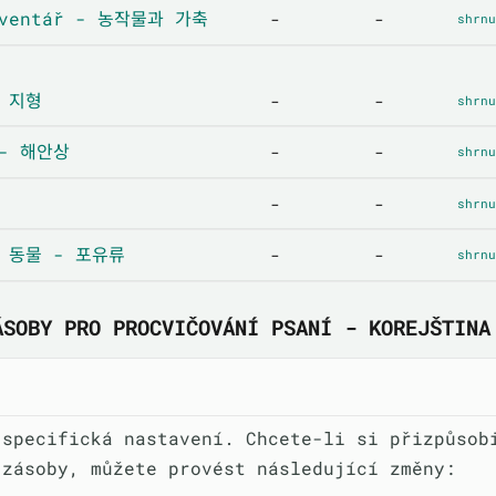
inventář - 농작물과 가축
-
-
shrnu
- 지형
-
-
shrnu
 - 해안상
-
-
shrnu
-
-
shrnu
 - 동물 - 포유류
-
-
shrnu
ÁSOBY PRO PROCVIČOVÁNÍ PSANÍ - KOREJŠTINA
 specifická nastavení. Chcete-li si přizpůsob
 zásoby, můžete provést následující změny: