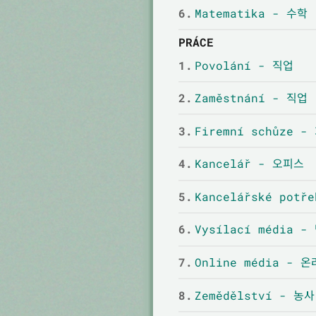
6.
Matematika - 수학
PRÁCE
1.
Povolání - 직업
2.
Zaměstnání - 직업
3.
Firemní schůze 
4.
Kancelář - 오피스
5.
Kancelářské pot
6.
Vysílací média 
7.
Online média - 
8.
Zemědělství - 농사