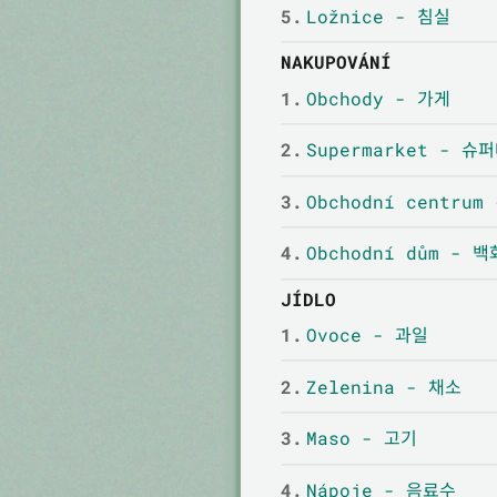
5.
Ložnice - 침실
NAKUPOVÁNÍ
1.
Obchody - 가게
2.
Supermarket - 슈
3.
Obchodní centru
4.
Obchodní dům - 
JÍDLO
1.
Ovoce - 과일
2.
Zelenina - 채소
3.
Maso - 고기
4.
Nápoje - 음료수