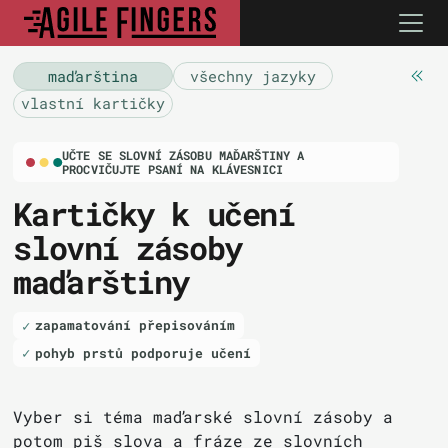
maďarština
všechny jazyky
vlastní kartičky
UČTE SE SLOVNÍ ZÁSOBU MAĎARŠTINY A
PROCVIČUJTE PSANÍ NA KLÁVESNICI
Kartičky k učení
slovní zásoby
maďarštiny
zapamatování přepisováním
pohyb prstů podporuje učení
Vyber si téma maďarské slovní zásoby a
potom piš slova a fráze ze slovních