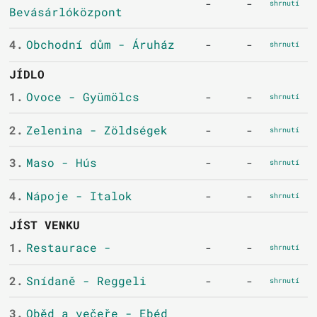
-
-
shrnutí
Bevásárlóközpont
4.
Obchodní dům - Áruház
-
-
shrnutí
JÍDLO
1.
Ovoce - Gyümölcs
-
-
shrnutí
2.
Zelenina - Zöldségek
-
-
shrnutí
3.
Maso - Hús
-
-
shrnutí
4.
Nápoje - Italok
-
-
shrnutí
JÍST VENKU
1.
Restaurace -
-
-
shrnutí
2.
Snídaně - Reggeli
-
-
shrnutí
3.
Oběd a večeře - Ebéd