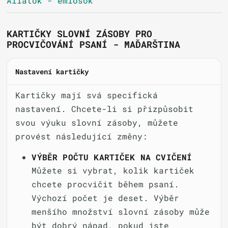
Állatok - emlősök
KARTIČKY SLOVNÍ ZÁSOBY PRO
PROCVIČOVÁNÍ PSANÍ - MAĎARŠTINA
Nastavení kartičky
Kartičky mají svá specifická
nastavení. Chcete-li si přizpůsobit
svou výuku slovní zásoby, můžete
provést následující změny:
VÝBĚR POČTU KARTIČEK NA CVIČENÍ
Můžete si vybrat, kolik kartiček
chcete procvičit během psaní.
Výchozí počet je deset. Výběr
menšího množství slovní zásoby může
být dobrý nápad, pokud jste