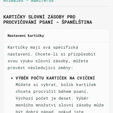
Animales - mamíferos
KARTIČKY SLOVNÍ ZÁSOBY PRO
PROCVIČOVÁNÍ PSANÍ - ŠPANĚLŠTINA
Nastavení kartičky
Kartičky mají svá specifická
nastavení. Chcete-li si přizpůsobit
svou výuku slovní zásoby, můžete
provést následující změny:
VÝBĚR POČTU KARTIČEK NA CVIČENÍ
Můžete si vybrat, kolik kartiček
chcete procvičit během psaní.
Výchozí počet je deset. Výběr
menšího množství slovní zásoby může
být dobrý nápad, pokud jste