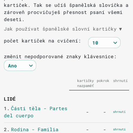
kartiček. Tak se učíš španělská slovíčka a
zároveň procvičuješ přesnost psaní všemi
deseti.
Jak používat španělské slovní kartičky
▼
počet kartiček na cvičení:
změnit nepodporované znaky klávesnice:
kartičky
pokrok
shrnutí
nazpaměť
LIDÉ
1.
Části těla - Partes
-
-
shrnutí
del cuerpo
2.
Rodina - Familia
-
-
shrnutí