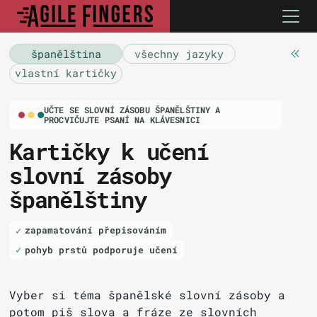
španělština
všechny jazyky
vlastní kartičky
UČTE SE SLOVNÍ ZÁSOBU ŠPANĚLŠTINY A
PROCVIČUJTE PSANÍ NA KLÁVESNICI
Kartičky k učení
slovní zásoby
španělštiny
zapamatování přepisováním
pohyb prstů podporuje učení
Vyber si téma španělské slovní zásoby a
potom piš slova a fráze ze slovních