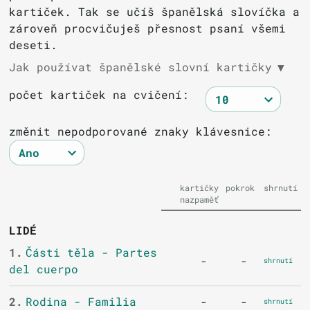
kartiček. Tak se učíš španělská slovíčka a
zároveň procvičuješ přesnost psaní všemi
deseti.
Jak používat španělské slovní kartičky
▼
počet kartiček na cvičení:
změnit nepodporované znaky klávesnice:
kartičky
pokrok
shrnutí
nazpaměť
LIDÉ
1.
Části těla - Partes
-
-
shrnutí
del cuerpo
2.
Rodina - Familia
-
-
shrnutí