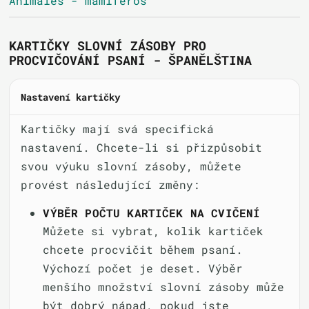
Animales - mamíferos
KARTIČKY SLOVNÍ ZÁSOBY PRO
PROCVIČOVÁNÍ PSANÍ - ŠPANĚLŠTINA
Nastavení kartičky
Kartičky mají svá specifická
nastavení. Chcete-li si přizpůsobit
svou výuku slovní zásoby, můžete
provést následující změny:
VÝBĚR POČTU KARTIČEK NA CVIČENÍ
Můžete si vybrat, kolik kartiček
chcete procvičit během psaní.
Výchozí počet je deset. Výběr
menšího množství slovní zásoby může
být dobrý nápad, pokud jste