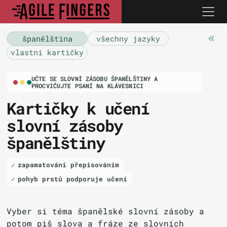
španělština
všechny jazyky
vlastní kartičky
UČTE SE SLOVNÍ ZÁSOBU ŠPANĚLŠTINY A
PROCVIČUJTE PSANÍ NA KLÁVESNICI
Kartičky k učení
slovní zásoby
španělštiny
zapamatování přepisováním
pohyb prstů podporuje učení
Vyber si téma španělské slovní zásoby a
potom piš slova a fráze ze slovních