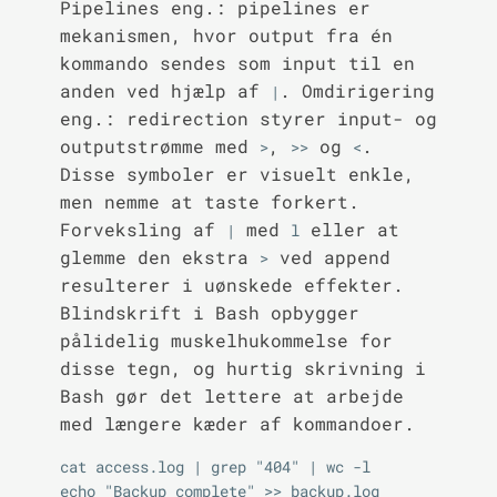
Pipelines eng.: pipelines er
mekanismen, hvor output fra én
kommando sendes som input til en
anden ved hjælp af
. Omdirigering
|
eng.: redirection styrer input- og
outputstrømme med
,
og
.
>
>>
<
Disse symboler er visuelt enkle,
men nemme at taste forkert.
Forveksling af
med
eller at
|
l
glemme den ekstra
ved append
>
resulterer i uønskede effekter.
Blindskrift i Bash opbygger
pålidelig muskelhukommelse for
disse tegn, og hurtig skrivning i
Bash gør det lettere at arbejde
med længere kæder af kommandoer.
cat access.log | grep "404" | wc -l
