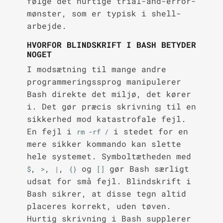
følge det hurtige trial-and-error-
mønster, som er typisk i shell-
arbejde.
HVORFOR BLINDSKRIFT I BASH BETYDER
NOGET
I modsætning til mange andre
programmeringssprog manipulerer
Bash direkte det miljø, det kører
i. Det gør præcis skrivning til en
sikkerhed mod katastrofale fejl.
En fejl i
i stedet for en
rm -rf /
mere sikker kommando kan slette
hele systemet. Symboltætheden med
,
,
,
og
gør Bash særligt
$
>
|
{}
[]
udsat for små fejl. Blindskrift i
Bash sikrer, at disse tegn altid
placeres korrekt, uden tøven.
Hurtig skrivning i Bash supplerer