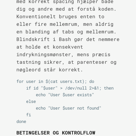
med korrekt spacing hjælper både
dig og andre med at forstå koden.
Konventionelt bruges enten to
eller fire mellemrum, men aldrig
en blanding af tabs og mellemrum.
Blindskrift i Bash gør det nemmere
at holde et konsekvent
indrykningsmønster, mens præcis
tastning sikrer, at parenteser og
nøgleord står korrekt.
for user in $(cat users.txt); do

    if id "$user" > /dev/null 2>&1; then

        echo "User $user exists"

    else

        echo "User $user not found"

    fi

BETINGELSER OG KONTROLFLOW