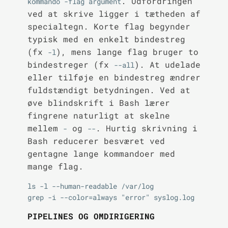
. Udfordringen
kommando -flag argument
ved at skrive ligger i tætheden af
specialtegn. Korte flag begynder
typisk med en enkelt bindestreg
(fx
), mens lange flag bruger to
-l
bindestreger (fx
). At udelade
--all
eller tilføje en bindestreg ændrer
fuldstændigt betydningen. Ved at
øve blindskrift i Bash lærer
fingrene naturligt at skelne
mellem
og
. Hurtig skrivning i
-
--
Bash reducerer besværet ved
gentagne lange kommandoer med
mange flag.
ls -l --human-readable /var/log

PIPELINES OG OMDIRIGERING