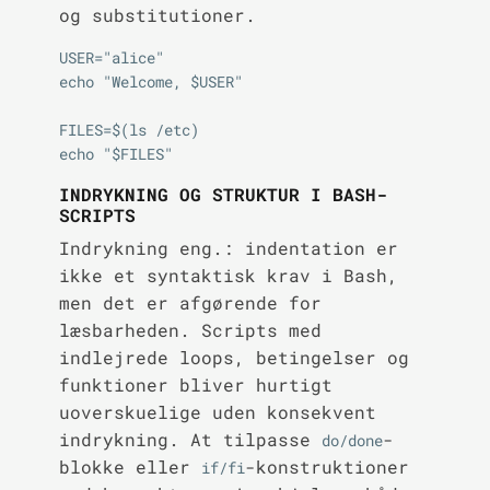
og substitutioner.
USER="alice"

echo "Welcome, $USER"

FILES=$(ls /etc)

INDRYKNING OG STRUKTUR I BASH-
SCRIPTS
Indrykning eng.: indentation er
ikke et syntaktisk krav i Bash,
men det er afgørende for
læsbarheden. Scripts med
indlejrede loops, betingelser og
funktioner bliver hurtigt
uoverskuelige uden konsekvent
indrykning. At tilpasse
-
do/done
blokke eller
-konstruktioner
if/fi