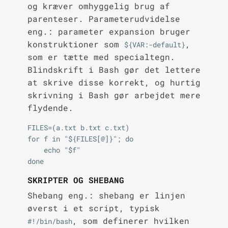
og kræver omhyggelig brug af
parenteser. Parameterudvidelse
eng.: parameter expansion bruger
konstruktioner som
,
${VAR:-default}
som er tætte med specialtegn.
Blindskrift i Bash gør det lettere
at skrive disse korrekt, og hurtig
skrivning i Bash gør arbejdet mere
flydende.
FILES=(a.txt b.txt c.txt)

for f in "${FILES[@]}"; do

    echo "$f"

SKRIPTER OG SHEBANG
Shebang eng.: shebang er linjen
øverst i et script, typisk
, som definerer hvilken
#!/bin/bash