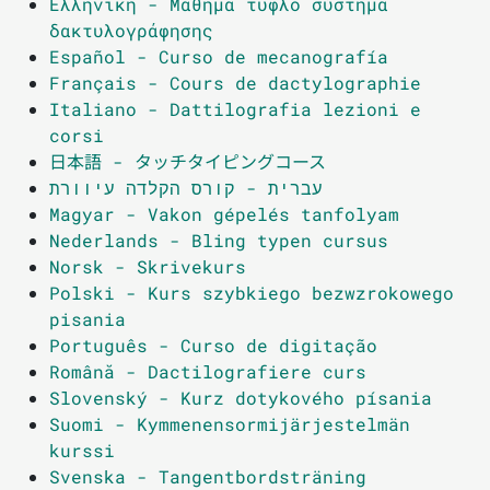
Ελληνική - Μάθημα τυφλό σύστημα
δακτυλογράφησης
Español - Curso de mecanografía
Français - Cours de dactylographie
Italiano - Dattilografia lezioni e
corsi
日本語 - タッチタイピングコース
עברית - קורס הקלדה עיוורת
Magyar - Vakon gépelés tanfolyam
Nederlands - Bling typen cursus
Norsk - Skrivekurs
Polski - Kurs szybkiego bezwzrokowego
pisania
Português - Curso de digitação
Română - Dactilografiere curs
Slovenský - Kurz dotykového písania
Suomi - Kymmenensormijärjestelmän
kurssi
Svenska - Tangentbordsträning