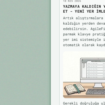
10 NIS 2026
YAZMAYA KALDIĞIN 
ET - YENI YER IML
Artık alıştırmalara
kaldığın yerden dev
edebilirsin. AgileF
parmak klavye prati
yer imi sistemiyle 
otomatik olarak kay
Gerekli doğruluğa u