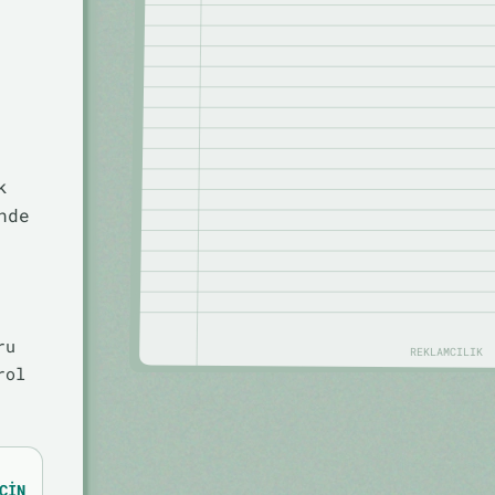
k
nde
ru
REKLAMCILIK
rol
ÇIN