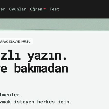
ler
Oyunlar
Öğren
Test
ARMAK KLAVYE KURSU
zlı yazın.
ye bakmadan
etmenler,
zmak isteyen herkes için.