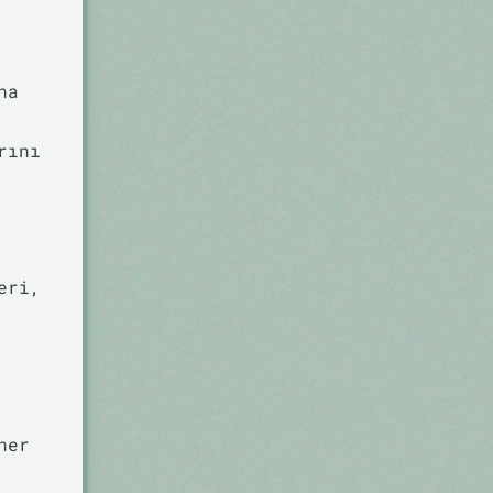
ha
rını
eri,
her