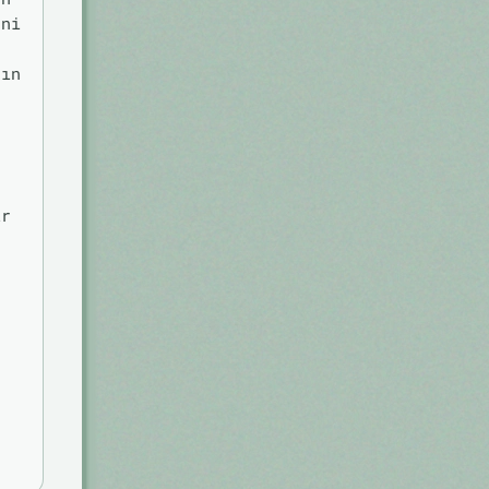
eni
sın
ir