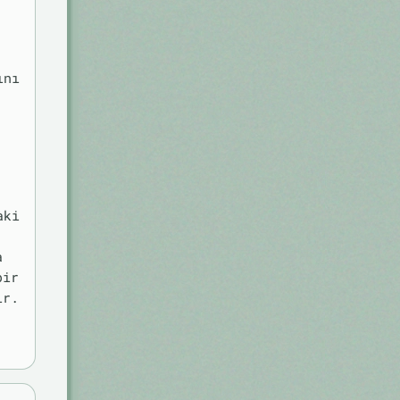
ını
aki
a
bir
ir.