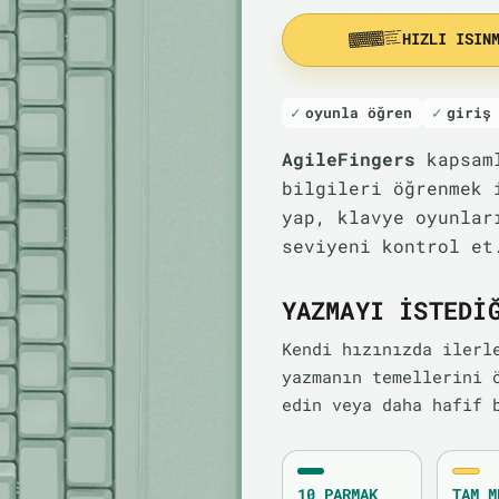
HIZLI ISIN
oyunla öğren
giriş
AgileFingers
kapsaml
bilgileri öğrenmek 
yap, klavye oyunlar
seviyeni kontrol et
YAZMAYI ISTEDI
Kendi hızınızda ilerl
yazmanın temellerini 
edin veya daha hafif 
10 PARMAK
TAM M