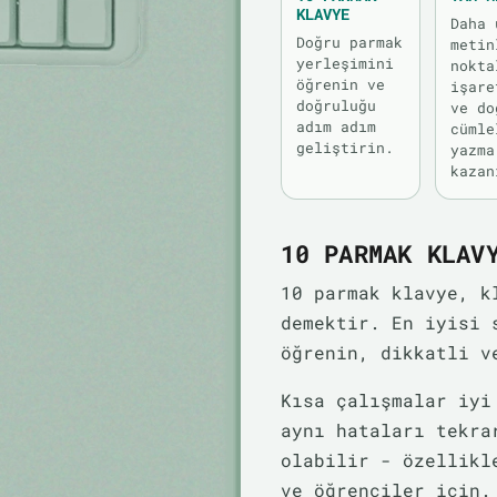
KLAVYE
Daha 
Doğru parmak
metin
yerleşimini
nokta
öğrenin ve
işare
doğruluğu
ve do
adım adım
cümle
geliştirin.
yazma
kazan
10 PARMAK KLAV
10 parmak klavye, k
demektir. En iyisi 
öğrenin, dikkatli v
Kısa çalışmalar iyi
aynı hataları tekra
olabilir - özellikl
ve öğrenciler için.