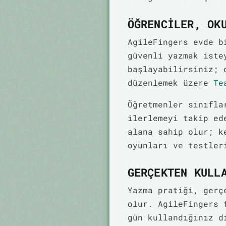
ÖĞRENCILER, OK
AgileFingers evde b
güvenli yazmak iste
başlayabilirsiniz; 
düzenlemek üzere
Te
Öğretmenler sınıfla
ilerlemeyi takip ed
alana sahip olur; k
oyunları ve testler
GERÇEKTEN KULL
Yazma pratiği, gerç
olur. AgileFingers 
gün kullandığınız d