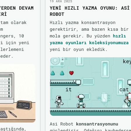
19 ARA 2025
YERDEN DEVAM
YENI HIZLI YAZMA OYUNU: ASI
ERI
ROBOT
 tam olarak
Hızlı yazma konsantrasyon
am
gerektirir, ama bazen kısa bir
ingers, 10
mola gerekir. Bu yüzden
hızlı
ği için yeni
yazma oyunları koleksiyonumuza
ilerlemeni
yeni bir oyun ekledik.
deder.
Asi Robot
konsantrasyonunu
laştığında,
güçlendirir. Odağını kaybeders