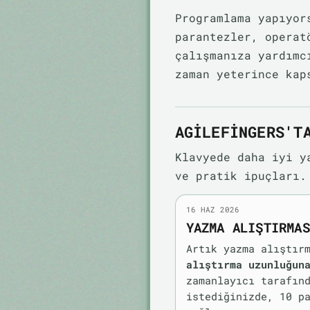
Programlama yapıyo
parantezler, operat
çalışmanıza yardımc
zaman yeterince kap
AGILEFINGERS'T
Klavyede daha iyi y
ve pratik ipuçları.
16 HAZ 2026
YAZMA ALIŞTIRMAS
Artık yazma alıştır
alıştırma uzunluğun
zamanlayıcı tarafın
istediğinizde, 10 p