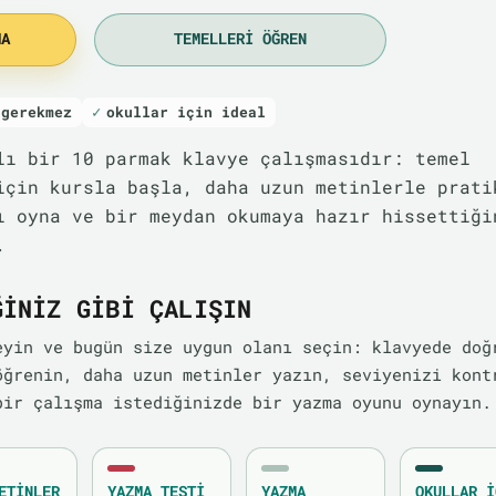
MA
TEMELLERI ÖĞREN
 gerekmez
okullar için ideal
ı bir 10 parmak klavye çalışmasıdır: temel
için kursla başla, daha uzun metinlerle prati
ı oyna ve bir meydan okumaya hazır hissettiği
.
ĞINIZ GIBI ÇALIŞIN
eyin ve bugün size uygun olanı seçin: klavyede doğ
öğrenin, daha uzun metinler yazın, seviyenizi kont
bir çalışma istediğinizde bir yazma oyunu oynayın.
ETINLER
YAZMA TESTI
YAZMA
OKULLAR I