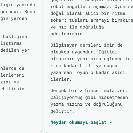
lığın yanında
robot engelleri aşamaz. Oyun s
 görünür. Buna
doğal olarak akıcı bir ritme
ığın yerden
sokar: tuşları aramayı bırakır
ve hız ile doğruluğa
odaklanırsın.
n başlığına
alıştırma
Bilgisayar dersleri için de
ydedilen yer
oldukça uygundur. Eğitici
.
olmasının yanı sıra eğlencelid
- ne kadar hızlı ve doğru
inlerde de
yazarsan, oyun o kadar akıcı
ilerlemeni
ilerler.
ızını ve
rebilirsin.
Gerçek bir zihinsel mola ver.
Çalışıyormuş gibi hissetmeden
yazma hızını ve doğruluğunu
geliştir.
Meydan okumayı başlat »