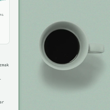
nı
zmak
.
ar