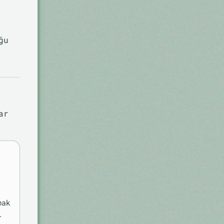
ğu
ar
mak
l