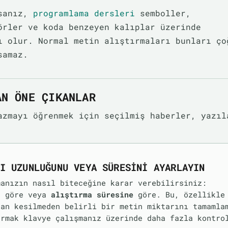
rsanız,
programlama dersleri
semboller,
örler ve koda benzeyen kalıplar üzerinde
ı olur. Normal metin alıştırmaları bunları ço
samaz.
AN ÖNE ÇIKANLAR
azmayı öğrenmek için seçilmiş haberler, yazıl
I UZUNLUĞUNU VEYA SÜRESINI AYARLAYIN
manızın nasıl biteceğine karar verebilirsiniz:
a
göre veya
alıştırma süresine
göre. Bu, özellikle
dan kesilmeden belirli bir metin miktarını tamamla
armak klavye çalışmanız üzerinde daha fazla kontro