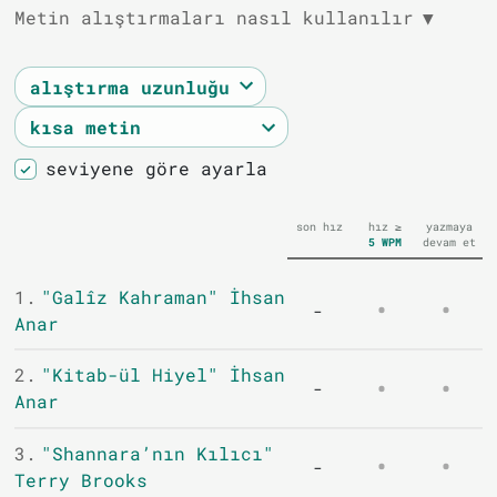
Metin alıştırmaları nasıl kullanılır
▼
seviyene göre ayarla
son hız
hız ≥
yazmaya
5
WPM
devam et
1.
"Galîz Kahraman" İhsan
-
Anar
2.
"Kitab-ül Hiyel" İhsan
-
Anar
3.
"Shannara’nın Kılıcı"
-
Terry Brooks