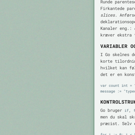
Runde parente
Firkantede pa
slices
. Anfør
deklarationso
Kanaler eng.:
kræver ekstra 
VARIABLER O
I Go skelnes d
korte tilordn
hvilket kan fø
det er en kons
var count int = 1
KONTROLSTRU
Go bruger
,
if
men du skal sk
præcist. Selv
for i := 0; i < 5