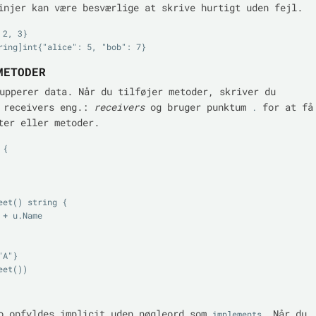
injer kan være besværlige at skrive hurtigt uden fejl.
2, 3}

METODER
pperer data. Når du tilføjer metoder, skriver du
l receivers eng.:
receivers
og bruger punktum
for at få
.
ter eller metoder.
{

eet() string {

A"}

o opfyldes implicit uden nøgleord som
. Når du
implements