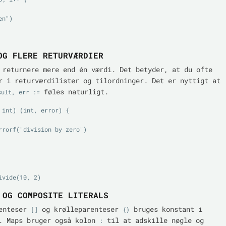
OG FLERE RETURVÆRDIER
 returnere mere end én værdi. Det betyder, at du ofte
r i returværdilister og tilordninger. Det er nyttigt at
føles naturligt.
sult, err :=
 int) (int, error) {

 OG COMPOSITE LITERALS
renteser
og krølleparenteser
bruges konstant i
[]
{}
. Maps bruger også kolon
til at adskille nøgle og
: