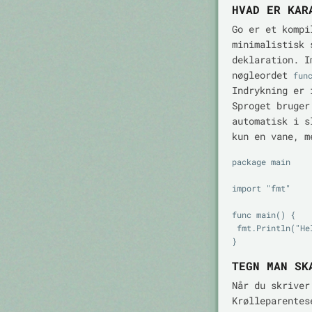
HVAD ER KAR
Go er et komp
minimalistisk 
deklaration. I
nøgleordet
fun
Indrykning er 
Sproget bruger
automatisk i s
kun en vane, m
package main

import "fmt"

func main() {

 fmt.Println("Hello, Go")

TEGN MAN SK
Når du skriver
Krølleparente