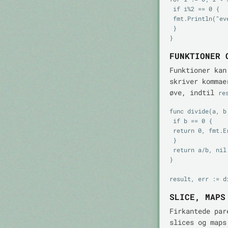
 if i%2 == 0 {

 fmt.Println("even")

 }

FUNKTIONER 
Funktioner kan
skriver kommae
øve, indtil
re
func divide(a, b
 if b == 0 {

 return 0, fmt.Errorf("division by zero")

 }

 return a/b, nil

}

SLICE, MAPS
Firkantede pa
slices og maps