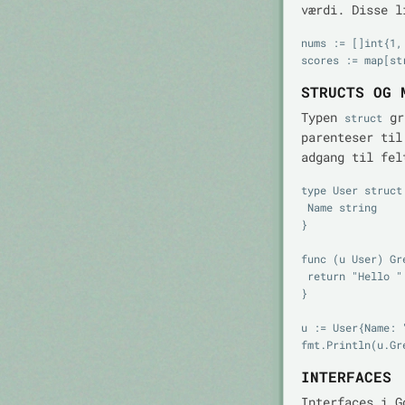
værdi. Disse l
nums := []int{1, 
STRUCTS OG 
Typen
gru
struct
parenteser ti
adgang til fel
type User struct 
 Name string

}

func (u User) Gr
 return "Hello " + u.Name

}

u := User{Name: "
INTERFACES
Interfaces i G