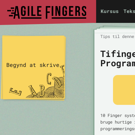
Kursus
Tek
Tips til denne
Tifing
Progra
Begynd at skrive
10 Finger syst
bruge hurtige 
programmerings