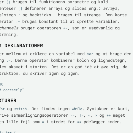
ser
bruges til funktionens parametre og kald.
()
renteser
definerer arrays og slices eng.:
arrays
,
[]
selstegn
og backticks
bruges til strenge. Den korte
"
`
perator
bruges konstant til at oprette variabler.
:=
channels
bruger operatoren
, som er usædvanlig og
<-
træning.
G DEKLARATIONER
er mellem at erklære en variabel med
og at bruge den
var
ing
. Denne operator kombinerer kolon og lighedstegn,
:=
les akavet i starten. Det er en god idé at øve sig, da
truktion, du skriver igen og igen.
0

KTURER
og
. Der findes ingen
. Syntaksen er kort,
for
switch
while
rive sammenligningsoperatorer
,
,
,
og
meget
==
!=
<
>
++
 en lille fejl som
i stedet for
ødelægger koden.
=
==
; i++ {
