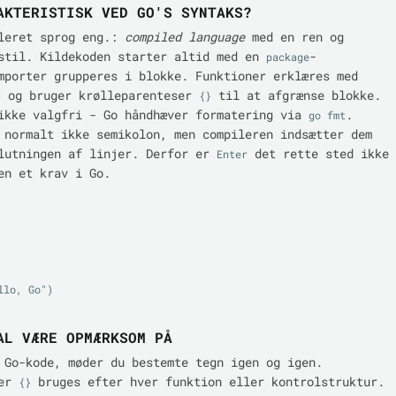
AKTERISTISK VED GO'S SYNTAKS?
ileret sprog eng.:
compiled language
med en ren og
stil. Kildekoden starter altid med en
-
package
mporter grupperes i blokke. Funktioner erklæres med
og bruger krølleparenteser
til at afgrænse blokke.
c
{}
ikke valgfri - Go håndhæver formatering via
.
go fmt
 normalt ikke semikolon, men compileren indsætter dem
lutningen af linjer. Derfor er
det rette sted ikke
Enter
en et krav i Go.
AL VÆRE OPMÆRKSOM PÅ
 Go-kode, møder du bestemte tegn igen og igen.
ser
bruges efter hver funktion eller kontrolstruktur.
{}