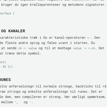
 bruger du igen krølleparenteser og metodens signaturer.
erface {

 OG KANALER
karakteristiske træk i Go er kanal-operatoren
. Den
<-
de fleste andre sprog og føles uvant i starten. Du
l at sende
og til at modtage
. Det
ch <- value
value := <-ch
at træne dette symbol.
nt)

 42 }()

RUNES
elte anførselstegn til normale strenge, backticks til rå
raw strings
og enkelte anførselstegn til runes. Det er
le dem, men compileren er streng. Vær særligt opmærksom,
r mellem
,
og
.
"
`
'