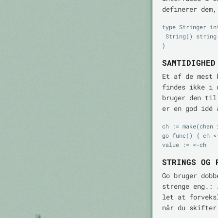
definerer dem,
type Stringer int
 String() string

SAMTIDIGHED
Et af de mest 
findes ikke i 
bruger den ti
er en god idé 
ch := make(chan i
go func() { ch <-
STRINGS OG 
Go bruger dobb
strenge eng.:
let at forveks
når du skifte