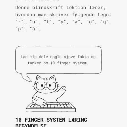
Denne blindskrift lektion lærer,
hvordan man skriver følgende tegn:
"r", "u", "t", "y", "w", "o", "q",
"p", "å".
Lad mig dele nogle sjove fakta og
tanker om 10 finger system.
10 FINGER SYSTEM LÆRING
BEGYNDELSE