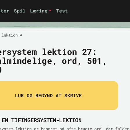
ster
Spil
Læring
Test
 lektion
▼
ersystem lektion 27:
almindelige, ord, 501,
0
LUK OG BEGYND AT SKRIVE
 EN TIFINGERSYSTEM-LEKTION
system-lektion er baseret på ofte brugte ord, der falder