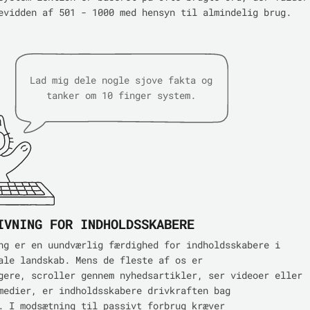
evidden af 501 - 1000 med hensyn til almindelig brug.
Lad mig dele nogle sjove fakta og
tanker om 10 finger system.
IVNING FOR INDHOLDSSKABERE
ng er en uundværlig færdighed for indholdsskabere i
ale landskab. Mens de fleste af os er
gere, scroller gennem nyhedsartikler, ser videoer eller
medier, er indholdsskabere drivkraften bag
. I modsætning til passivt forbrug kræver