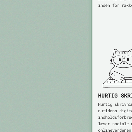
inden for rækk
HURTIG SKR
Hurtig skrivni
nutidens digit
indholdsforbru
læser sociale 
onlineverdenen