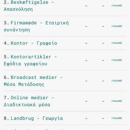
2.
Beskæftigelse -
-
-
resumé
Απασχόληση
3.
Firmamøde - Εταιρική
-
-
resumé
συνάντηση
4.
Kontor - Γραφείο
-
-
resumé
5.
Kontorartikler -
-
-
resumé
Εφόδια γραφείου
6.
Broadcast medier -
-
-
resumé
Μέσα Μετάδοσης
7.
Online medier -
-
-
resumé
Διαδικτυακά μέσα
8.
Landbrug - Γεωργία
-
-
resumé