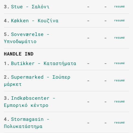
3.
Stue - Σαλόνι
-
-
resumé
4.
Køkken - Κουζίνα
-
-
resumé
5.
Soveværelse -
-
-
resumé
Υπνοδωμάτιο
HANDLE IND
1.
Butikker - Καταστήματα
-
-
resumé
2.
Supermarked - Σούπερ
-
-
resumé
μάρκετ
3.
Indkøbscenter -
-
-
resumé
Εμπορικό κέντρο
4.
Stormagasin -
-
-
resumé
Πολυκατάστημα