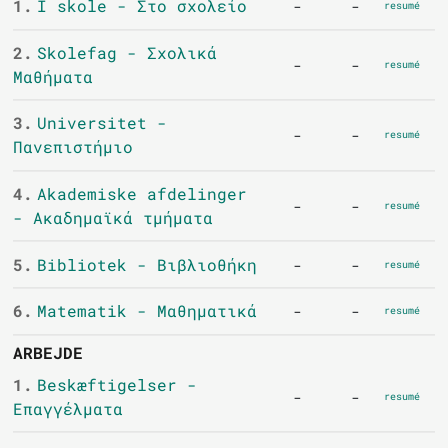
1.
I skole - Στο σχολείο
-
-
resumé
2.
Skolefag - Σχολικά
-
-
resumé
Μαθήματα
3.
Universitet -
-
-
resumé
Πανεπιστήμιο
4.
Akademiske afdelinger
-
-
resumé
- Ακαδημαϊκά τμήματα
5.
Bibliotek - Βιβλιοθήκη
-
-
resumé
6.
Matematik - Μαθηματικά
-
-
resumé
ARBEJDE
1.
Beskæftigelser -
-
-
resumé
Επαγγέλματα