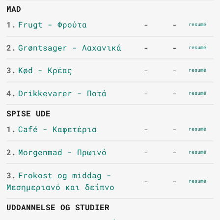
MAD
1.
Frugt - Φρούτα
-
-
resumé
2.
Grøntsager - Λαχανικά
-
-
resumé
3.
Kød - Κρέας
-
-
resumé
4.
Drikkevarer - Ποτά
-
-
resumé
SPISE UDE
1.
Café - Καφετέρια
-
-
resumé
2.
Morgenmad - Πρωινό
-
-
resumé
3.
Frokost og middag -
-
-
resumé
Μεσημεριανό και δείπνο
UDDANNELSE OG STUDIER