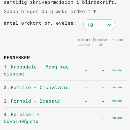
samtidig skrivepræcision i blindskrift.
Sådan bruger du græske ordkort
▼
antal ordkort pr. øvelse:
ordkort
fremskri
resumé
udenad
dt
MENNESKER
1.
Kropsdele - Μέρη του
-
-
resumé
σώματος
2.
Familie - Οικογένεια
-
-
resumé
3.
Forhold - Σχέσεις
-
-
resumé
4.
Følelser -
-
-
resumé
Συναισθήματα