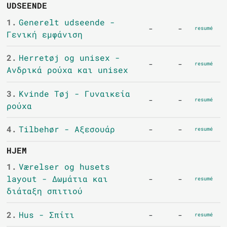
UDSEENDE
1.
Generelt udseende -
-
-
resumé
Γενική εμφάνιση
2.
Herretøj og unisex -
-
-
resumé
Ανδρικά ρούχα και unisex
3.
Kvinde Tøj - Γυναικεία
-
-
resumé
ρούχα
4.
Tilbehør - Αξεσουάρ
-
-
resumé
HJEM
1.
Værelser og husets
layout - Δωμάτια και
-
-
resumé
διάταξη σπιτιού
2.
Hus - Σπίτι
-
-
resumé