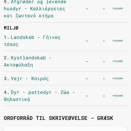
9.
Afgrøder og levende
husdyr - Καλλιέργειες
-
-
resumé
και ζωντανό κτήμα
MILJØ
1.
Landskab - Γήινος
-
-
resumé
τόπος
2.
Kystlandskab -
-
-
resumé
Ακτοφύλαξη
3.
Vejr - Καιρός
-
-
resumé
4.
Dyr - pattedyr - Ζώα -
-
-
resumé
Θηλαστικά
ORDFORRÅD TIL SKRIVEØVELSE - GRÆSK