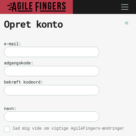
Opret konto
e-mail:
adgangskode:
bekræft kodeord:
navn:
lad mig vide om vigtige AgileFingers-ændringer