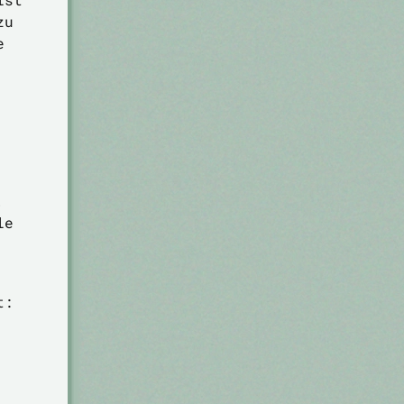
zu
e
,
le
t: