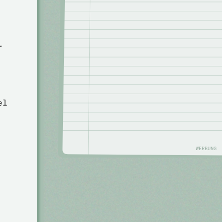
r
el
WERBUNG