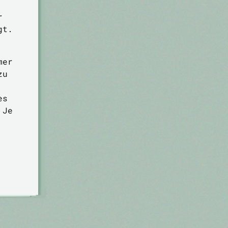
r
gt.
mer
zu
es
 Je