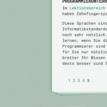
PROGRAMMIERUNTERR
Im
Lektionsbereich
haben Zehnfingersy
Diese Sprachen sin
Informatikstandard
noch sehr nützlich
lernen, wenn Sie d
Programmierer sind
für Sie nur nützli
breiter Ihr Wissen
desto besser sind 
1
2
3
4
5