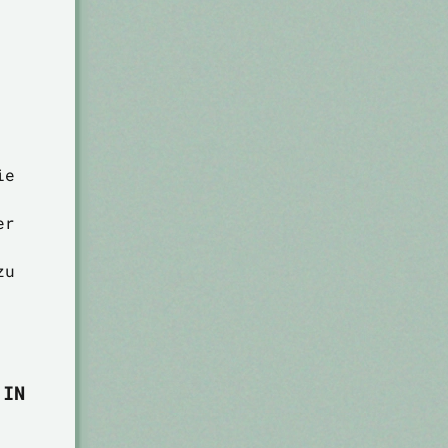
ie
er
zu
 IN