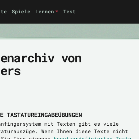
xte
Spiele
Lernen
Test
tenarchiv von
gers
E TASTATUREINGABEÜBUNGEN
hnfingersystem mit Texten gibt es viele
raturauszüge. Wenn Ihnen diese Texte nicht
 Sie Ihre eigenen
benutzerdefinierten Texte