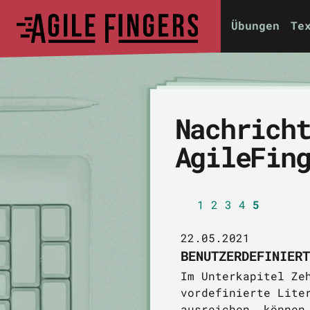
Übungen
Te
Nachrich
AgileFin
1
2
3
4
5
22.05.2021
BENUTZERDEFINIERT
Im Unterkapitel Ze
vordefinierte Lite
ausreichen, können