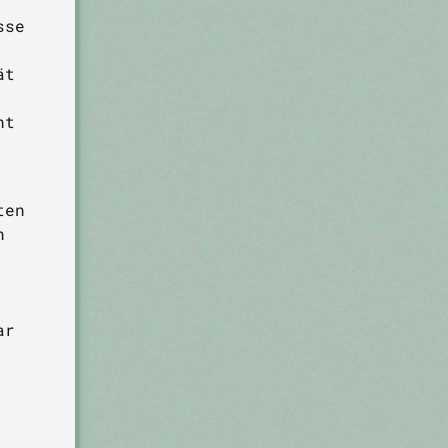
sse
ät
ht
ten
n
ar