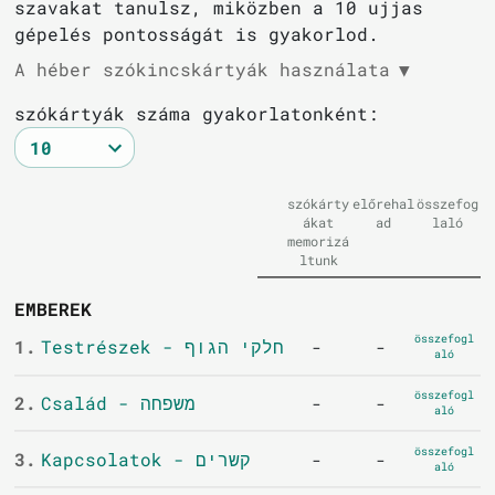
szavakat tanulsz, miközben a 10 ujjas
gépelés pontosságát is gyakorlod.
A héber szókincskártyák használata
▼
szókártyák száma gyakorlatonként:
szókárty
előrehal
összefog
ákat
ad
laló
memorizá
ltunk
EMBEREK
összefogl
1.
Testrészek - חלקי הגוף
-
-
aló
összefogl
2.
Család - משפחה
-
-
aló
összefogl
3.
Kapcsolatok - קשרים
-
-
aló