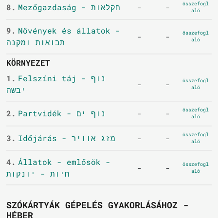
összefogl
8.
Mezőgazdaság - חקלאות
-
-
aló
9.
Növények és állatok -
összefogl
-
-
aló
תבואות ומקנה
KÖRNYEZET
1.
Felszíni táj - נוף
összefogl
-
-
aló
יבשה
összefogl
2.
Partvidék - נוף ים
-
-
aló
összefogl
3.
Időjárás - מזג אוויר
-
-
aló
4.
Állatok - emlősök -
összefogl
-
-
aló
חיות - יונקות
SZÓKÁRTYÁK GÉPELÉS GYAKORLÁSÁHOZ -
HÉBER