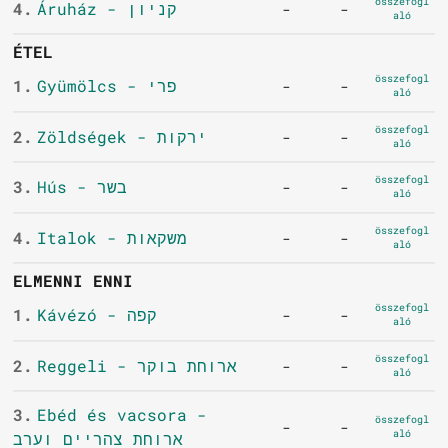
összefogl
4.
Áruház - קניון
-
-
aló
ÉTEL
összefogl
1.
Gyümölcs - פרי
-
-
aló
összefogl
2.
Zöldségek - ירקות
-
-
aló
összefogl
3.
Hús - בשר
-
-
aló
összefogl
4.
Italok - משקאות
-
-
aló
ELMENNI ENNI
összefogl
1.
Kávézó - קפה
-
-
aló
összefogl
2.
Reggeli - ארוחת בוקר
-
-
aló
3.
Ebéd és vacsora -
összefogl
-
-
aló
ארוחת צהריים וערב