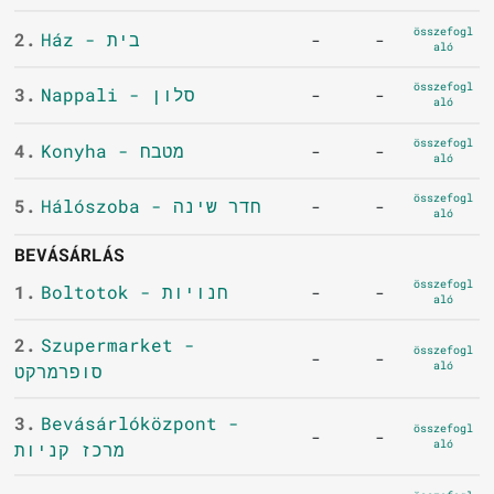
összefogl
2.
Ház - בית
-
-
aló
összefogl
3.
Nappali - סלון
-
-
aló
összefogl
4.
Konyha - מטבח
-
-
aló
összefogl
5.
Hálószoba - חדר שינה
-
-
aló
BEVÁSÁRLÁS
összefogl
1.
Boltotok - חנויות
-
-
aló
2.
Szupermarket -
összefogl
-
-
aló
סופרמרקט
3.
Bevásárlóközpont -
összefogl
-
-
aló
מרכז קניות