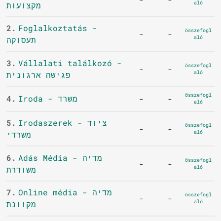
aló
מקצועות
2.
Foglalkoztatás -
összefogl
-
-
aló
תעסוקה
3.
Vállalati találkozó -
összefogl
-
-
aló
פגישה ארגונית
összefogl
4.
Iroda - משרד
-
-
aló
5.
Irodaszerek - ציוד
összefogl
-
-
aló
משרדי
6.
Adás Média - מדיה
összefogl
-
-
aló
משודרת
7.
Online média - מדיה
összefogl
-
-
aló
מקוונת