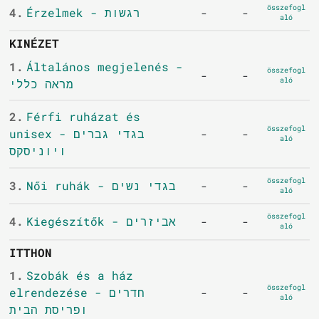
összefogl
4.
Érzelmek - רגשות
-
-
aló
KINÉZET
1.
Általános megjelenés -
összefogl
-
-
aló
מראה כללי
2.
Férfi ruházat és
összefogl
unisex - בגדי גברים
-
-
aló
ויוניסקס
összefogl
3.
Női ruhák - בגדי נשים
-
-
aló
összefogl
4.
Kiegészítők - אביזרים
-
-
aló
ITTHON
1.
Szobák és a ház
összefogl
elrendezése - חדרים
-
-
aló
ופריסת הבית