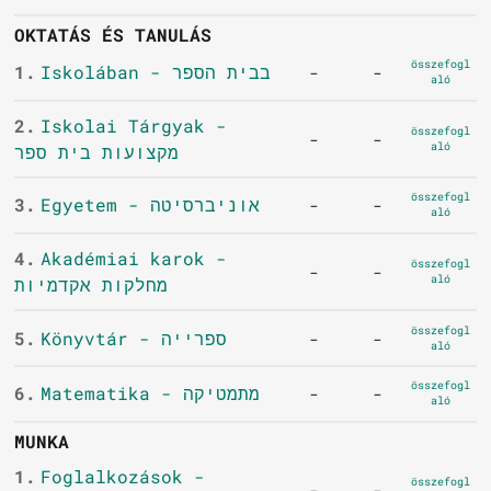
OKTATÁS ÉS TANULÁS
összefogl
1.
Iskolában - בבית הספר
-
-
aló
2.
Iskolai Tárgyak -
összefogl
-
-
aló
מקצועות בית ספר
összefogl
3.
Egyetem - אוניברסיטה
-
-
aló
4.
Akadémiai karok -
összefogl
-
-
aló
מחלקות אקדמיות
összefogl
5.
Könyvtár - ספרייה
-
-
aló
összefogl
6.
Matematika - מתמטיקה
-
-
aló
MUNKA
1.
Foglalkozások -
összefogl
-
-