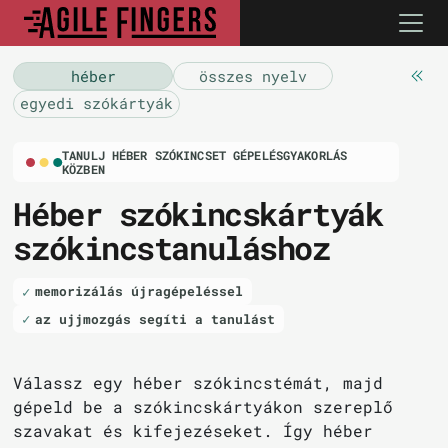
héber
összes nyelv
egyedi szókártyák
TANULJ HÉBER SZÓKINCSET GÉPELÉSGYAKORLÁS
KÖZBEN
Héber szókincskártyák
szókincstanuláshoz
memorizálás újragépeléssel
az ujjmozgás segíti a tanulást
Válassz egy héber szókincstémát, majd
gépeld be a szókincskártyákon szereplő
szavakat és kifejezéseket. Így héber