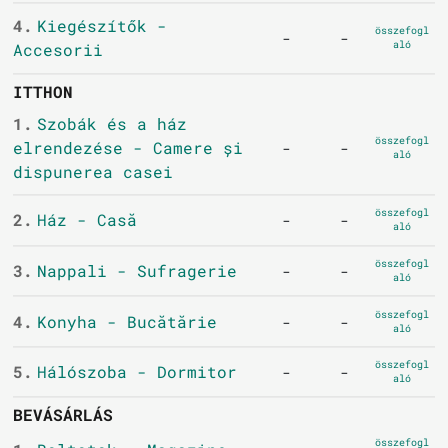
4.
Kiegészítők -
összefogl
-
-
aló
Accesorii
ITTHON
1.
Szobák és a ház
összefogl
elrendezése - Camere și
-
-
aló
dispunerea casei
összefogl
2.
Ház - Casă
-
-
aló
összefogl
3.
Nappali - Sufragerie
-
-
aló
összefogl
4.
Konyha - Bucătărie
-
-
aló
összefogl
5.
Hálószoba - Dormitor
-
-
aló
BEVÁSÁRLÁS
összefogl