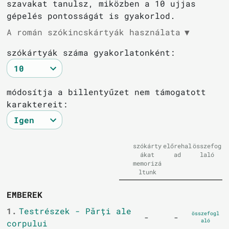
szavakat tanulsz, miközben a 10 ujjas
gépelés pontosságát is gyakorlod.
A román szókincskártyák használata
▼
szókártyák száma gyakorlatonként:
módosítja a billentyűzet nem támogatott
karaktereit:
szókárty
előrehal
összefog
ákat
ad
laló
memorizá
ltunk
EMBEREK
1.
Testrészek - Părți ale
összefogl
-
-
aló
corpului