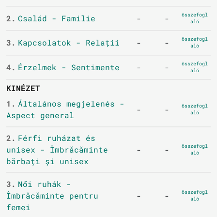
összefogl
2.
Család - Familie
-
-
aló
összefogl
3.
Kapcsolatok - Relații
-
-
aló
összefogl
4.
Érzelmek - Sentimente
-
-
aló
KINÉZET
1.
Általános megjelenés -
összefogl
-
-
aló
Aspect general
2.
Férfi ruházat és
összefogl
unisex - Îmbrăcăminte
-
-
aló
bărbați și unisex
3.
Női ruhák -
összefogl
Îmbrăcăminte pentru
-
-
aló
femei