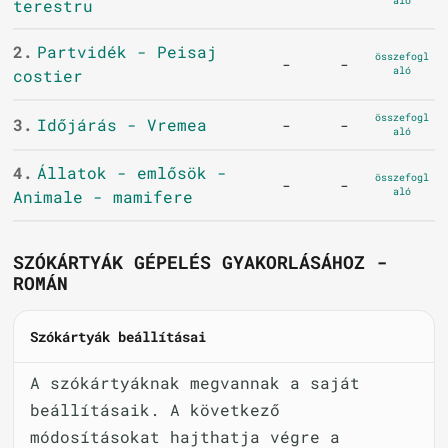
aló
terestru
2.
Partvidék - Peisaj
összefogl
-
-
aló
costier
összefogl
3.
Időjárás - Vremea
-
-
aló
4.
Állatok - emlősök -
összefogl
-
-
aló
Animale - mamifere
SZÓKÁRTYÁK GÉPELÉS GYAKORLÁSÁHOZ -
ROMÁN
Szókártyák beállításai
A szókártyáknak megvannak a saját
beállításaik. A következő
módosításokat hajthatja végre a