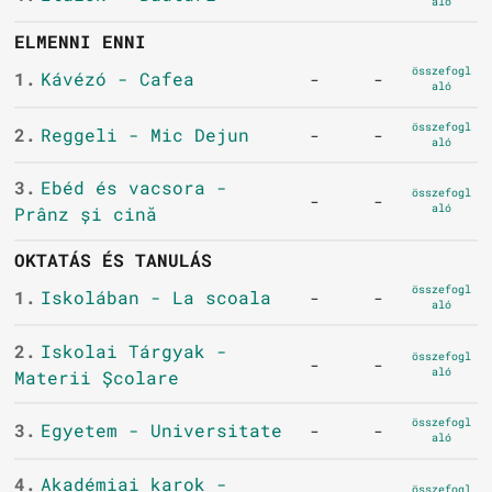
aló
ELMENNI ENNI
összefogl
1.
Kávézó - Cafea
-
-
aló
összefogl
2.
Reggeli - Mic Dejun
-
-
aló
3.
Ebéd és vacsora -
összefogl
-
-
aló
Prânz și cină
OKTATÁS ÉS TANULÁS
összefogl
1.
Iskolában - La scoala
-
-
aló
2.
Iskolai Tárgyak -
összefogl
-
-
aló
Materii Școlare
összefogl
3.
Egyetem - Universitate
-
-
aló
4.
Akadémiai karok -
összefogl