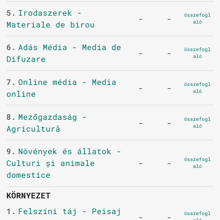
5.
Irodaszerek -
összefogl
-
-
aló
Materiale de birou
6.
Adás Média - Media de
összefogl
-
-
aló
Difuzare
7.
Online média - Media
összefogl
-
-
aló
online
8.
Mezőgazdaság -
összefogl
-
-
aló
Agricultură
9.
Növények és állatok -
összefogl
Culturi și animale
-
-
aló
domestice
KÖRNYEZET
1.
Felszíni táj - Peisaj
összefogl
-
-