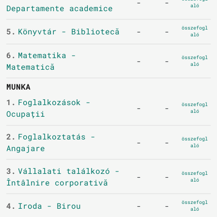
-
-
aló
Departamente academice
összefogl
5.
Könyvtár - Bibliotecă
-
-
aló
6.
Matematika -
összefogl
-
-
aló
Matematică
MUNKA
1.
Foglalkozások -
összefogl
-
-
aló
Ocupații
2.
Foglalkoztatás -
összefogl
-
-
aló
Angajare
3.
Vállalati találkozó -
összefogl
-
-
aló
Întâlnire corporativă
összefogl
4.
Iroda - Birou
-
-
aló