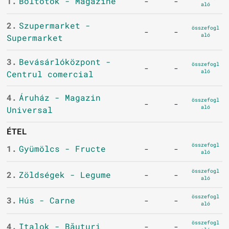
1.
Boltotok - Magazine
-
-
aló
2.
Szupermarket -
összefogl
-
-
aló
Supermarket
3.
Bevásárlóközpont -
összefogl
-
-
aló
Centrul comercial
4.
Áruház - Magazin
összefogl
-
-
aló
Universal
ÉTEL
összefogl
1.
Gyümölcs - Fructe
-
-
aló
összefogl
2.
Zöldségek - Legume
-
-
aló
összefogl
3.
Hús - Carne
-
-
aló
összefogl
4.
Italok - Băuturi
-
-