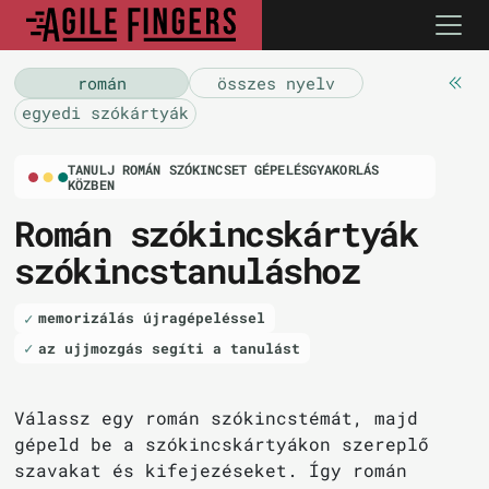
román
összes nyelv
egyedi szókártyák
TANULJ ROMÁN SZÓKINCSET GÉPELÉSGYAKORLÁS
KÖZBEN
Román szókincskártyák
szókincstanuláshoz
memorizálás újragépeléssel
az ujjmozgás segíti a tanulást
Válassz egy román szókincstémát, majd
gépeld be a szókincskártyákon szereplő
szavakat és kifejezéseket. Így román