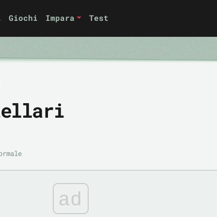
i
Giochi
Impara
Test
tellari
ormale
ad