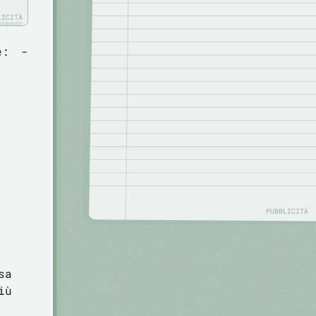
LICITÀ
le:
-
PUBBLICITÀ
sa
iù