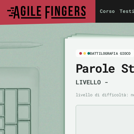
Corso
Test
DATTILOGRAFIA GIOCO
Parole S
LIVELLO
-
livello di difficoltà:
n