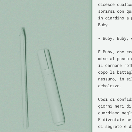
dicesse qualco
aprirsi con qu
in giardino a 
Buby.

- Buby, Buby, q
E Buby, che er
mise al passo 
il cannone rom
dopo la battag
nessuno, in si
debolezze.

Così ci confid
giorni neri di
guardiamo negl
E diventate se
di segreto e d