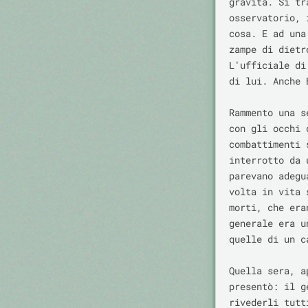
gravità. Si tr
osservatorio, 
cosa. E ad una
zampe di dietr
L'ufficiale di
di lui. Anche 
Rammento una s
con gli occhi 
combattimenti 
interrotto da 
parevano adegu
volta in vita 
morti, che era
generale era u
quelle di un ca
Quella sera, a
presentò: il g
rivederli tutt