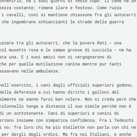
onvenirlo, ha i suoi giorni di tedio cupo. Il cane ha un 
tezza costante; rimane ilare e festoso. Come ruzza 
 i cavalli, così si mantiene chiassone fra gli autocarri 
 che ingombrano schiaccianti le strade della guerra 
uzzare tra gli autocarri, che la povera Rati - una 
col musetto rosa e le zampe grosse di cucciola - ne ha 
ata una. E i suoi amici non si vergognarono di 
che per quella mutilazione canina mentre pur tanti 
assavano nelle ambulanze.

nell'esercito, i cani degli ufficiali superiori godono, 
della deferenza a cui hanno diritto i galloni del 
almente se sanno farsi ben volere. Non si creda però che 
colonnello tenga a distanza il suo simile perchè non è 
di un sottotenente. Cani di superiori e canini di 
erzano insieme con simpatica confidenza. Fra i Tedeschi 
i no: fra loro chi ha più stellette non parla con chi ne 
 per dargli degli ordini. Ma fra noi Italiani, e anche 