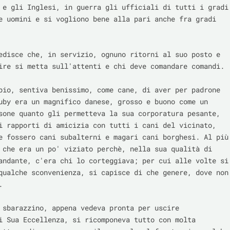
 e gli Inglesi, in guerra gli ufficiali di tutti i gradi 
e uomini e si vogliono bene alla pari anche fra gradi 
edisce che, in servizio, ognuno ritorni al suo posto e 
ire si metta sull'attenti e chi deve comandare comandi.

pio, sentiva benissimo, come cane, di aver per padrone 
uby era un magnifico danese, grosso e buono come un 
sone quanto gli permetteva la sua corporatura pesante, 
i rapporti di amicizia con tutti i cani del vicinato, 
e fossero cani subalterni e magari cani borghesi. Al più 
 che era un po' viziato perchè, nella sua qualità di 
andante, c'era chi lo corteggiava; per cui alle volte si 
qualche sconvenienza, si capisce di che genere, dove non 


 sbarazzino, appena vedeva pronta per uscire 
i Sua Eccellenza, si ricomponeva tutto con molta 