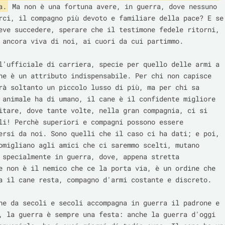
a.
 Ma non è una fortuna avere, in guerra, dove nessuno 
rci, il compagno più devoto e familiare della pace? E se 
eve succedere, sperare che il testimone fedele ritorni, 
 ancora viva di noi, ai cuori da cui partimmo.

l'ufficiale di carriera, specie per quello delle armi a 
ne è un attributo indispensabile. Per chi non capisce 
rà soltanto un piccolo lusso di più, ma per chi sa 
 animale ha di umano, il cane è il confidente migliore 
itare, dove tante volte, nella gran compagnia, ci si 
li! Perchè superiori e compagni possono essere 
ersi da noi. Sono quelli che il caso ci ha dati; e poi, 
omigliano agli amici che ci saremmo scelti, mutano 
 specialmente in guerra, dove, appena stretta 
e non è il nemico che ce la porta via, è un ordine che 
a il cane resta, compagno d'armi costante e discreto.

he da secoli e secoli accompagna in guerra il padrone e 
, la guerra è sempre una festa: anche la guerra d'oggi 