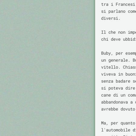
tra i Francesi
si parlano com
diversi.

Il che non imp
chi deve ubbid
Buby, per esem
un generale. B
vitello. Chias
viveva in buon
senza badare s
si poteva dire
cane di un com
abbandonava a 
avrebbe dovuto.
Ma, per quanto
l'automobile d