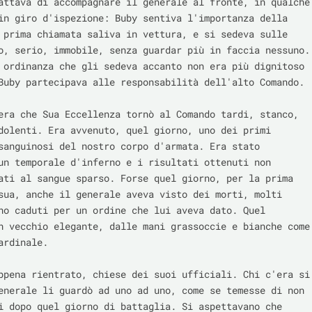
attava di accompagnare il generale al fronte, in qualche 
in giro d'ispezione: Buby sentiva l'importanza della 
 prima chiamata saliva in vettura, e si sedeva sulle 
o, serio, immobile, senza guardar più in faccia nessuno. 
 ordinanza che gli sedeva accanto non era più dignitoso 
Buby partecipava alle responsabilità dell'alto Comando.

era che Sua Eccellenza tornò al Comando tardi, stanco, 
dolenti. Era avvenuto, quel giorno, uno dei primi 
sanguinosi del nostro corpo d'armata. Era stato 
un temporale d'inferno e i risultati ottenuti non 
ati al sangue sparso. Forse quel giorno, per la prima 
sua, anche il generale aveva visto dei morti, molti 
no caduti per un ordine che lui aveva dato. Quel 
n vecchio elegante, dalle mani grassoccie e bianche come 
rdinale.

ppena rientrato, chiese dei suoi ufficiali. Chi c'era si 
enerale li guardò ad uno ad uno, come se temesse di non 
i dopo quel giorno di battaglia. Si aspettavano che 