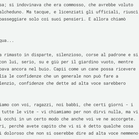
sa; si indovinava che era commosso, che avrebbe voluto 
alcheduno. Ma tacque, e licenziati gli ufficiali, riuscì 
passeggiare solo coi suoi pensieri. E allora chiamò 
ua...

a rimasto in disparte, silenzioso, corse al padrone e si 
con lui, serio, su e giù per il giardino vuoto, mentre 
bava ancora nel buio. Capii come un cane possa ricevere 
lia le confidenze che un generale non può fare a 
lenzio, confidenze che dette ad alta voce sarebbero 
iamo con voi, ragazzi, noi babbi, che certi giorni - i 
 tutte le vite - vi chiamiamo per non dirvi nulla, ma vi 
i occhi in un certo modo che anche voi ve ne accorgete. 
ri, perchè avete capito che vi si è detto qualche cosa 
i doloroso che non si oserebbe dire ad alta voce nemmeno 