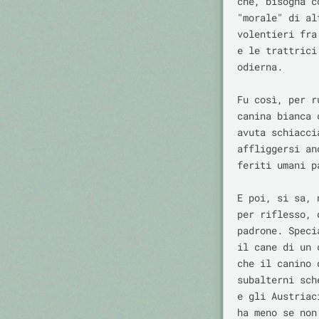
che, bisogna c
"morale" di al
volentieri fra
e le trattrici
odierna.

Fu così, per r
canina bianca 
avuta schiacci
affliggersi an
feriti umani p
E poi, si sa, 
per riflesso, 
padrone. Speci
il cane di un 
che il canino 
subalterni sch
e gli Austriac
ha meno se non