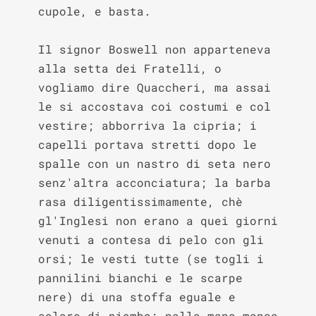
cupole, e basta.

Il signor Boswell non apparteneva 
alla setta dei Fratelli, o 
vogliamo dire Quaccheri, ma assai 
le si accostava coi costumi e col 
vestire; abborriva la cipria; i 
capelli portava stretti dopo le 
spalle con un nastro di seta nero 
senz'altra acconciatura; la barba 
rasa diligentissimamente, chè 
gl'Inglesi non erano a quei giorni 
venuti a contesa di pelo con gli 
orsi; le vesti tutte (se togli i 
pannilini bianchi e le scarpe 
nere) di una stoffa eguale e 
colore di piombo; nella mano manca 