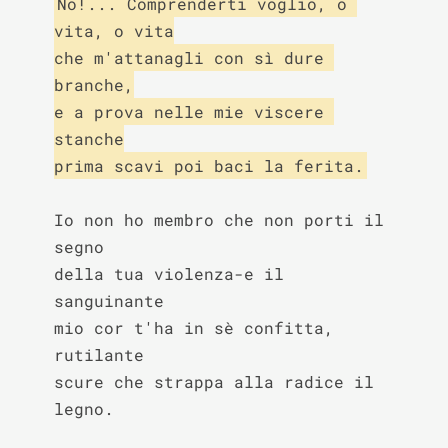
No!... Comprenderti voglio, o 
vita, o vita

che m'attanagli con sì dure 
branche,

e a prova nelle mie viscere 
stanche

prima scavi poi baci la ferita.
Io non ho membro che non porti il 
segno

della tua violenza-e il 
sanguinante

mio cor t'ha in sè confitta, 
rutilante

scure che strappa alla radice il 
legno.
