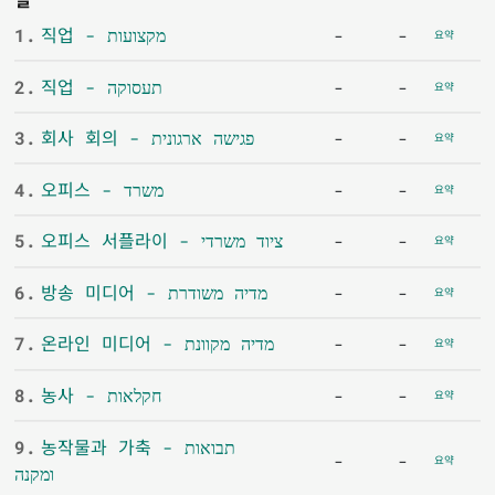
1.
직업 - מקצועות
-
-
요약
2.
직업 - תעסוקה
-
-
요약
3.
회사 회의 - פגישה ארגונית
-
-
요약
4.
오피스 - משרד
-
-
요약
5.
오피스 서플라이 - ציוד משרדי
-
-
요약
6.
방송 미디어 - מדיה משודרת
-
-
요약
7.
온라인 미디어 - מדיה מקוונת
-
-
요약
8.
농사 - חקלאות
-
-
요약
9.
농작물과 가축 - תבואות
-
-
요약
ומקנה