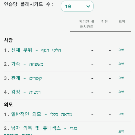
연습당 플래시카드 수:
암기된 플
진전
요약
래시카드
사람
1.
신체 부위 - חלקי הגוף
-
-
요약
2.
가족 - משפחה
-
-
요약
3.
관계 - קשרים
-
-
요약
4.
감정 - רגשות
-
-
요약
외모
1.
일반적인 외모 - מראה כללי
-
-
요약
2.
남자 의복 및 유니섹스 - בגדי
-
-
요약