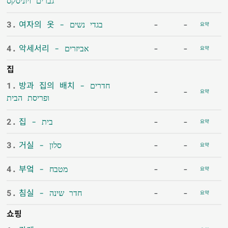
גברים ויוניסקס
3.
여자의 옷 - בגדי נשים
-
-
요약
4.
악세서리 - אביזרים
-
-
요약
집
1.
방과 집의 배치 - חדרים
-
-
요약
ופריסת הבית
2.
집 - בית
-
-
요약
3.
거실 - סלון
-
-
요약
4.
부엌 - מטבח
-
-
요약
5.
침실 - חדר שינה
-
-
요약
쇼핑