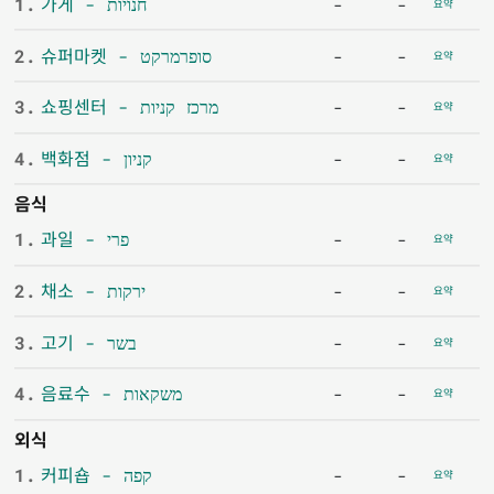
1.
가게 - חנויות
-
-
요약
2.
슈퍼마켓 - סופרמרקט
-
-
요약
3.
쇼핑센터 - מרכז קניות
-
-
요약
4.
백화점 - קניון
-
-
요약
음식
1.
과일 - פרי
-
-
요약
2.
채소 - ירקות
-
-
요약
3.
고기 - בשר
-
-
요약
4.
음료수 - משקאות
-
-
요약
외식
1.
커피숍 - קפה
-
-
요약