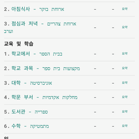
2.
아침식사 - ארוחת בוקר
-
-
요약
3.
점심과 저녁 - ארוחת צהריים
-
-
요약
וערב
교육 및 학습
1.
학교에서 - בבית הספר
-
-
요약
2.
학교 과목 - מקצועות בית ספר
-
-
요약
3.
대학 - אוניברסיטה
-
-
요약
4.
학문 부서 - מחלקות אקדמיות
-
-
요약
5.
도서관 - ספרייה
-
-
요약
6.
수학 - מתמטיקה
-
-
요약
일